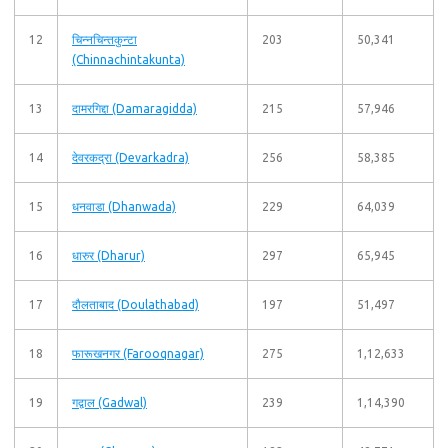
12
चिन्नचिन्तकुन्टा
203
50,341
(Chinnachintakunta)
13
दामरगिद्दा (Damaragidda)
215
57,946
14
देवरकद्रा (Devarkadra)
256
58,385
15
धनवाडा (Dhanwada)
229
64,039
16
धारुर (Dharur)
297
65,945
17
दौलताबाद (Doulathabad)
197
51,497
18
फारूखनगर (Farooqnagar)
275
1,12,633
19
गद्वाल (Gadwal)
239
1,14,390