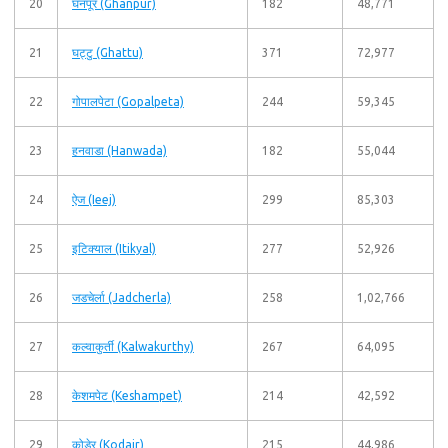
20
घनपूर (Ghanpur)
182
48,771
21
घट्टु (Ghattu)
371
72,977
22
गोपालपेटा (Gopalpeta)
244
59,345
23
हनवाडा (Hanwada)
182
55,044
24
ऐज (Ieej)
299
85,303
25
इटिक्याल (Itikyal)
277
52,926
26
जडचेर्ला (Jadcherla)
258
1,02,766
27
कल्वाकुर्ती (Kalwakurthy)
267
64,095
28
केशमपेट (Keshampet)
214
42,592
29
कोडेर (Kodair)
215
44,986