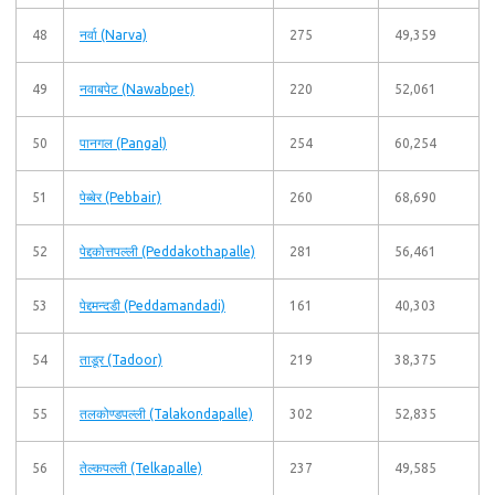
48
नर्वा (Narva)
275
49,359
49
नवाबपेट (Nawabpet)
220
52,061
50
पानगल (Pangal)
254
60,254
51
पेब्बेर (Pebbair)
260
68,690
52
पेद्दकोत्तपल्ली (Peddakothapalle)
281
56,461
53
पेद्दमन्दडी (Peddamandadi)
161
40,303
54
ताडूर (Tadoor)
219
38,375
55
तलकोण्डपल्ली (Talakondapalle)
302
52,835
56
तेल्कपल्ली (Telkapalle)
237
49,585