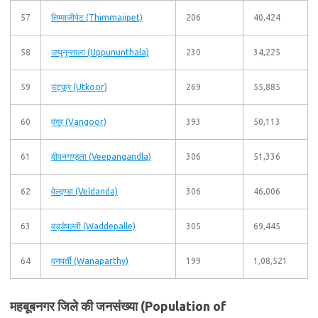
57
तिम्माजीपेट (Thimmajipet)
206
40,424
58
उप्पुनुन्ताला (Uppununthala)
230
34,225
59
उट्कूर (Utkoor)
269
55,885
60
वंगूर (Vangoor)
393
50,113
61
वीपनगण्ड्ला (Veepangandla)
306
51,336
62
वेल्द्ण्डा (Veldanda)
306
46,006
63
वड्डेपल्ली (Waddepalle)
305
69,445
64
वनपर्ती (Wanaparthy)
199
1,08,521
महबूबनगर जिले की जनसंख्या (Population of