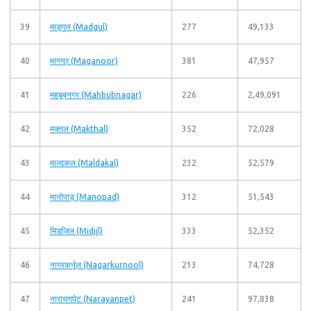
39
माड्गुल (Madgul)
277
49,133
40
मागनूर (Maganoor)
381
47,957
41
महबूबनगर (Mahbubnagar)
226
2,49,091
42
मक्तल (Makthal)
352
72,028
43
माल्दकल (Maldakal)
232
52,579
44
मानोपाड़ (Manopad)
312
51,543
45
मिडजिल (Midjil)
333
52,352
46
नागरकर्नूल (Nagarkurnool)
213
74,728
47
नारायणपेट (Narayanpet)
241
97,838