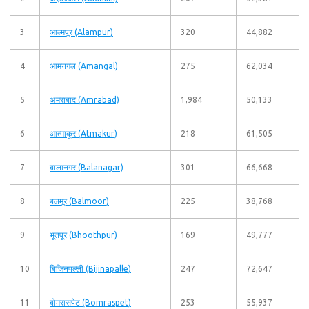
3
आल्मपूर (Alampur)
320
44,882
4
आमनगल (Amangal)
275
62,034
5
अमराबाद (Amrabad)
1,984
50,133
6
आत्माकूर (Atmakur)
218
61,505
7
बालानगर (Balanagar)
301
66,668
8
बलमूर (Balmoor)
225
38,768
9
भूतपूर (Bhoothpur)
169
49,777
10
बिजिनपल्ली (Bijinapalle)
247
72,647
11
बोमरासपेट (Bomraspet)
253
55,937