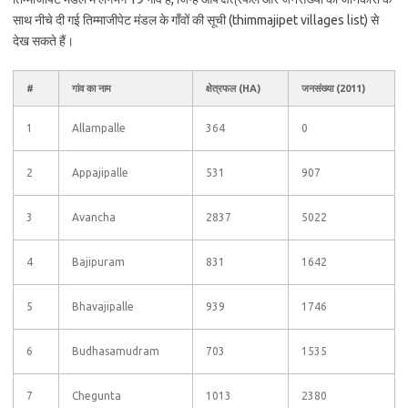
साथ नीचे दी गई तिम्माजीपेट मंडल के गाँवों की सूची (thimmajipet villages list) से
देख सकते हैं।
#
गांव का नाम
क्षेत्रफल (HA)
जनसंख्या (2011)
1
Allampalle
364
0
2
Appajipalle
531
907
3
Avancha
2837
5022
4
Bajipuram
831
1642
5
Bhavajipalle
939
1746
6
Budhasamudram
703
1535
7
Chegunta
1013
2380