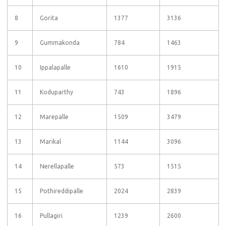
8
Gorita
1377
3136
9
Gummakonda
784
1463
10
Ippalapalle
1610
1915
11
Koduparthy
743
1896
12
Marepalle
1509
3479
13
Marikal
1144
3096
14
Nerellapalle
573
1515
15
Pothireddipalle
2024
2839
16
Pullagiri
1239
2600