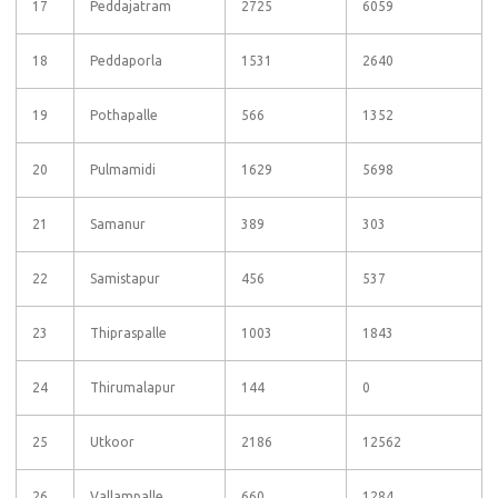
17
Peddajatram
2725
6059
18
Peddaporla
1531
2640
19
Pothapalle
566
1352
20
Pulmamidi
1629
5698
21
Samanur
389
303
22
Samistapur
456
537
23
Thipraspalle
1003
1843
24
Thirumalapur
144
0
25
Utkoor
2186
12562
26
Vallampalle
660
1284