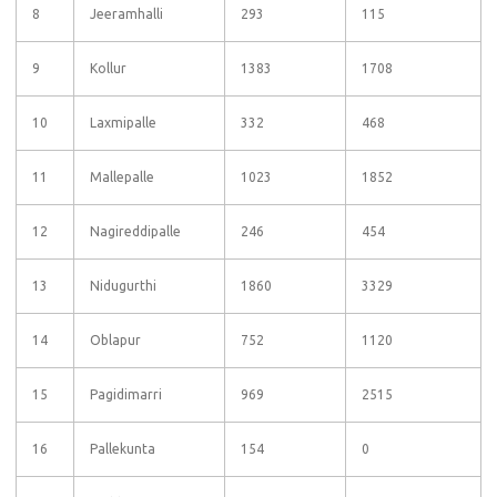
8
Jeeramhalli
293
115
9
Kollur
1383
1708
10
Laxmipalle
332
468
11
Mallepalle
1023
1852
12
Nagireddipalle
246
454
13
Nidugurthi
1860
3329
14
Oblapur
752
1120
15
Pagidimarri
969
2515
16
Pallekunta
154
0