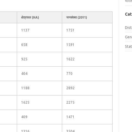
भारत
Cat
क्षेत्रफल (HA)
जनसंख्या (2011)
Dist
1137
1751
Gen
658
1591
Sta
925
1622
404
770
1188
2892
1625
2275
409
1471
1316
3504