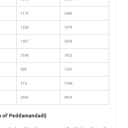
1176
3466
1258
1879
1457
3638
3196
7823
909
1201
314
1504
2043
4916
ation of Peddamandadi)