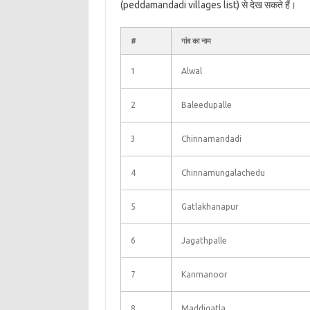
(peddamandadi villages list) से देख सकते हैं।
#
गांव का नाम
1
Alwal
2
Baleedupalle
3
Chinnamandadi
4
Chinnamungalachedu
5
Gatlakhanapur
6
Jagathpalle
7
Kanmanoor
8
Maddigatla