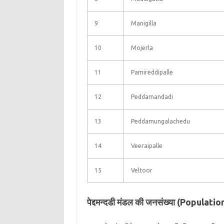
9
Manigilla
10
Mojerla
11
Pamireddipalle
12
Peddamandadi
13
Peddamungalachedu
14
Veeraipalle
15
Veltoor
पेद्दमन्दडी मंडल की जनसंख्या (Popul