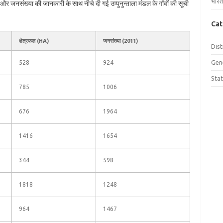
भारत
रफल और जनसंख्या की जानकारी के साथ नीचे दी गई उप्पुनुन्ताला मंडल के गाँवों की सूची
Cat
क्षेत्रफल (HA)
जनसंख्या (2011)
Dist
Gen
528
924
Sta
785
1006
676
1964
1416
1654
344
598
1818
1248
964
1467