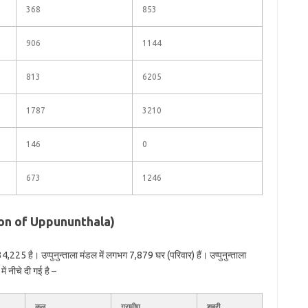
368
853
906
1144
813
6205
1787
3210
146
0
673
1246
lation of Uppununthala)
4,225 है। उप्पुनुन्ताला मंडल में लगभग 7,879 घर (परिवार) हैं। उप्पुनुन्ताला
ं नीचे दी गई है –
कुल
ग्रामीण
शहरी