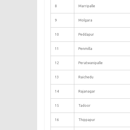
8
Marripalle
9
Molgara
10
Peddapur
11
Penmilla
12
Peratwanipalle
13
Raichedu
14
Rajanagar
15
Tadoor
16
Thippapur