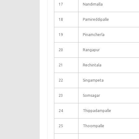
17
Nandimalla
18
Pamireddipalle
19
Pinamcherla
20
Rangapur
21
Rechintala
22
Singampeta
23
Somsagar
24
Thippadampalle
25
Thoompalle