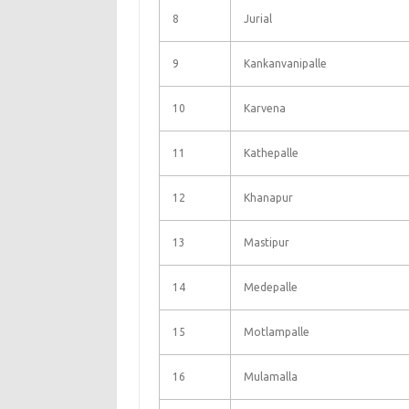
8
Jurial
9
Kankanvanipalle
10
Karvena
11
Kathepalle
12
Khanapur
13
Mastipur
14
Medepalle
15
Motlampalle
16
Mulamalla