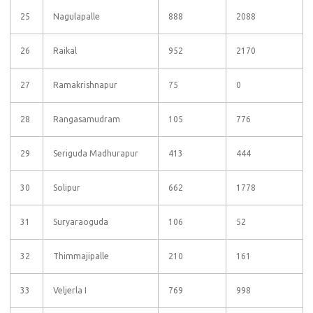
25
Nagulapalle
888
2088
26
Raikal
952
2170
27
Ramakrishnapur
75
0
28
Rangasamudram
105
776
29
Seriguda Madhurapur
413
444
30
Solipur
662
1778
31
Suryaraoguda
106
52
32
Thimmajipalle
210
161
33
Veljerla I
769
998