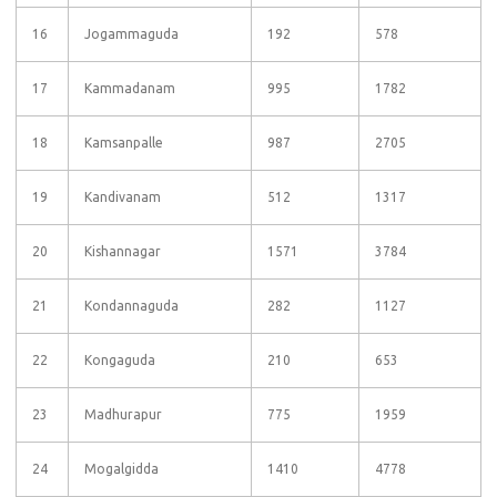
16
Jogammaguda
192
578
17
Kammadanam
995
1782
18
Kamsanpalle
987
2705
19
Kandivanam
512
1317
20
Kishannagar
1571
3784
21
Kondannaguda
282
1127
22
Kongaguda
210
653
23
Madhurapur
775
1959
24
Mogalgidda
1410
4778