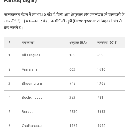
Farooqnagar)
फारूखनगर मंडल में लगभग 36 गाँव हैं, जिन्हें आप क्षेत्रफल और जनसंख्या की जानकारी के
साथ नीचे दी गई फारूखनगर मंडल के गाँवों की सूची (farooqnagar villages list) से
देख सकते हैं।
#
गांव का नाम
क्षेत्रफल (HA)
जनसंख्या (2011)
1
Allisabguda
108
619
2
Annaram
663
1616
3
Bheemaram
745
1365
4
Buchchiguda
353
721
5
Burgul
2730
5993
6
Chattanpalle
1767
6978