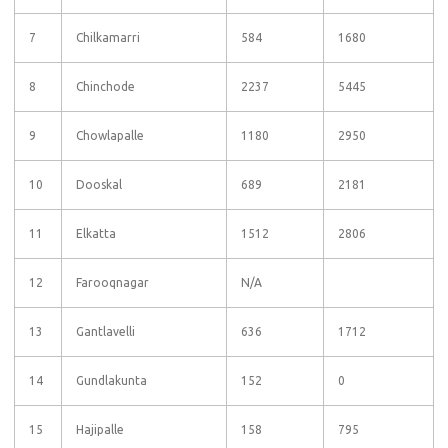
7
Chilkamarri
584
1680
8
Chinchode
2237
5445
9
Chowlapalle
1180
2950
10
Dooskal
689
2181
11
Elkatta
1512
2806
12
Farooqnagar
N/A
13
Gantlavelli
636
1712
14
Gundlakunta
152
0
15
Hajipalle
158
795