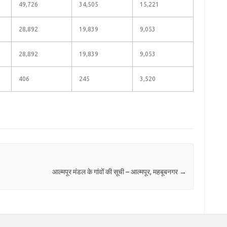
49,726
34,505
15,221
28,892
19,839
9,053
28,892
19,839
9,053
406
245
3,520
आल्मपूर मंडल के गांवों की सूची – आल्मपूर, महबूबनगर
→