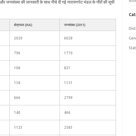
भारत
फल और जनसंख्या की जानकारी के साथ नीचे दी गई नारायणपेट मंडल के गाँवों की सूची
Cat
क्षेत्रफल (HA)
जनसंख्या (2011)
Dist
Gen
2020
6028
Sta
796
1770
108
821
138
1151
666
2799
140
466
1123
2583