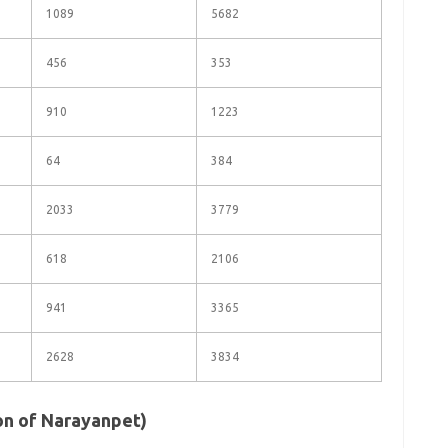
1089
5682
456
353
910
1223
64
384
2033
3779
618
2106
941
3365
2628
3834
tion of Narayanpet)