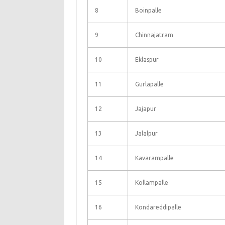
8
Boinpalle
9
Chinnajatram
10
Eklaspur
11
Gurlapalle
12
Jajapur
13
Jalalpur
14
Kavarampalle
15
Kollampalle
16
Kondareddipalle