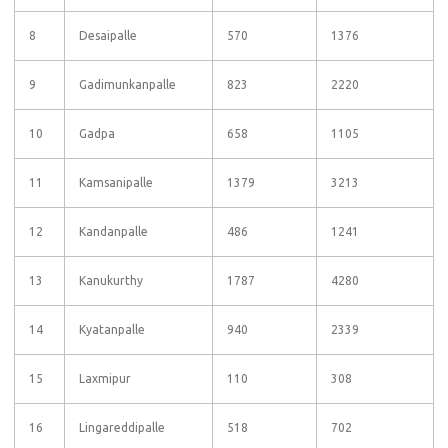
8
Desaipalle
570
1376
9
Gadimunkanpalle
823
2220
10
Gadpa
658
1105
11
Kamsanipalle
1379
3213
12
Kandanpalle
486
1241
13
Kanukurthy
1787
4280
14
Kyatanpalle
940
2339
15
Laxmipur
110
308
16
Lingareddipalle
518
702