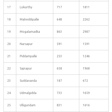
17
Lokurthy
717
1811
18
Malreddipalle
648
2262
19
Mogalamadka
863
2987
20
Narsapur
591
1591
21
Piddampalle
253
1246
22
Sajnapur
658
1968
23
Suddavanda
187
672
24
Udmalgidda
733
1659
25
Ulligundam
831
1616