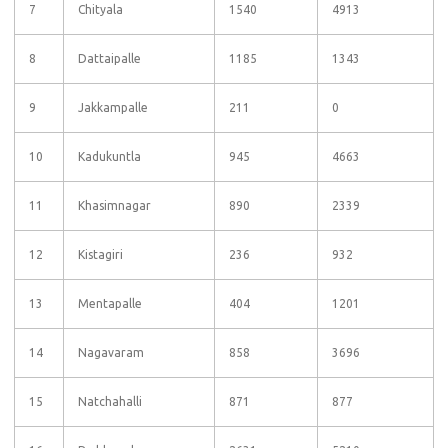
7
Chityala
1540
4913
8
Dattaipalle
1185
1343
9
Jakkampalle
211
0
10
Kadukuntla
945
4663
11
Khasimnagar
890
2339
12
Kistagiri
236
932
13
Mentapalle
404
1201
14
Nagavaram
858
3696
15
Natchahalli
871
877