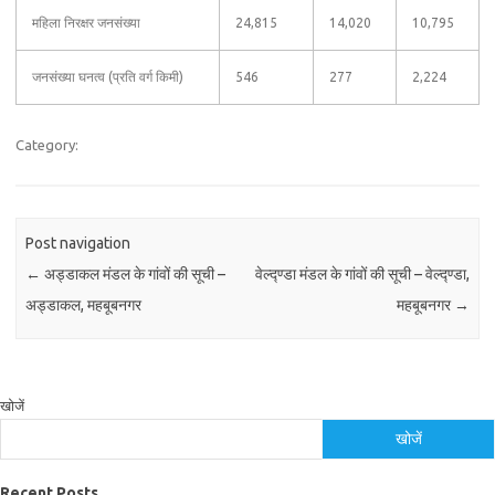
महिला निरक्षर जनसंख्या
24,815
14,020
10,795
जनसंख्या घनत्व (प्रति वर्ग किमी)
546
277
2,224
Category:
Post navigation
←
अड्डाकल मंडल के गांवों की सूची –
वेल्द्ण्डा मंडल के गांवों की सूची – वेल्द्ण्डा,
अड्डाकल, महबूबनगर
महबूबनगर
→
खोजें
खोजें
Recent Posts