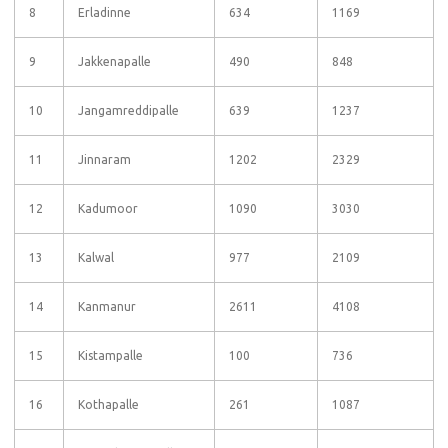
8
Erladinne
634
1169
9
Jakkenapalle
490
848
10
Jangamreddipalle
639
1237
11
Jinnaram
1202
2329
12
Kadumoor
1090
3030
13
Kalwal
977
2109
14
Kanmanur
2611
4108
15
Kistampalle
100
736
16
Kothapalle
261
1087