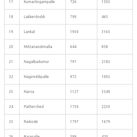
17
Kumarlingampalle
726
1505
18
Lakkerdoddi
790
465
19
Lankal
1930
3165
20
Mittanandimalla
644
858
21
Nagalkadumur
797
2185
22
Nagireddipalle
972
1005
23
Narva
1127
3549
24
Patherched
1730
2230
25
Raikode
1797
1679
26
Rajapalle
399
420