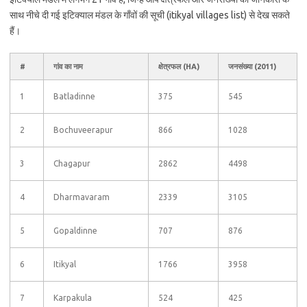
साथ नीचे दी गई इटिक्याल मंडल के गाँवों की सूची (itikyal villages list) से देख सकते
हैं।
#
गांव का नाम
क्षेत्रफल (HA)
जनसंख्या (2011)
1
Batladinne
375
545
2
Bochuveerapur
866
1028
3
Chagapur
2862
4498
4
Dharmavaram
2339
3105
5
Gopaldinne
707
876
6
Itikyal
1766
3958
7
Karpakula
524
425