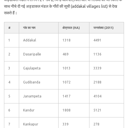
साथ नीचे दी गई अड्डाकल मंडल के गाँवों की सूची (addakal villages list) से देख
सकते हैं।
#
गांव का नाम
क्षेत्रफल (HA)
जनसंख्या (2011)
1
Addakal
1318
4491
2
Dasaripalle
469
1136
3
Gajulapeta
1013
3339
4
Gudibanda
1072
2188
5
Janampeta
1417
4104
6
Kandur
1808
5121
7
Kankapur
339
278