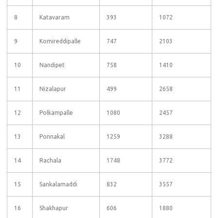
8
Katavaram
393
1072
9
Komireddipalle
747
2103
10
Nandipet
758
1410
11
Nizalapur
499
2658
12
Polkampalle
1080
2457
13
Ponnakal
1259
3288
14
Rachala
1748
3772
15
Sankalamaddi
832
3557
16
Shakhapur
606
1880