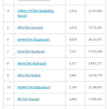
4
अम्बेडकर नगर ज़िला (Ambedkar
2,350
23,97,888
Nagar)
5
ओरैया ज़िला (Auraiya)
2,016
13,79,545
6
आज़मगढ़ ज़िला (Azamgarh)
4,054
46,13,913
7
बागपत ज़िला (Baghpat)
1,321
13,03,048
8
बहराइच ज़िला (Bahraich)
5,237
34,87,731
9
बलिया ज़िला (Ballia)
2,981
32,39,774
10
बलरामपुर ज़िला (Balrampur)
3,349
21,48,665
11
बाँदा ज़िला (Banda)
4,408
17,99,410