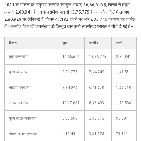
2011 के आंकड़ों के अनुसार, कन्नौज की कुल आबादी 16,56,616 है, जिसमें से शहरी
आबादी 2,80,841 है जबकि ग्रामीण आबादी 13,75,775 है। कन्नौज जिले में लगभग
2,80,928 घर (परिवार) हैं, जिनमें 47,182 शहरी घर और 2,33,746 ग्रामीण घर शामिल
हैं। कन्नौज जिले की जनसंख्या की विस्तृत जानकारी सारणीबद्ध प्रारूप में नीचे दी गई है –
विवरण
कुल
ग्रामीण
शहरी
कुल जनसंख्या
16,56,616
13,75,775
2,80,841
पुरुष जनसंख्या
8,81,776
7,34,245
1,47,531
महिला जनसंख्या
7,74,840
6,41,530
1,33,310
साक्षर जनसंख्या
10,17,087
8,46,493
1,70,594
पुरुष साक्षर जनसंख्या
6,03,596
5,06,915
96,681
महिला साक्षर जनसंख्या
4,13,491
3,39,578
73,913