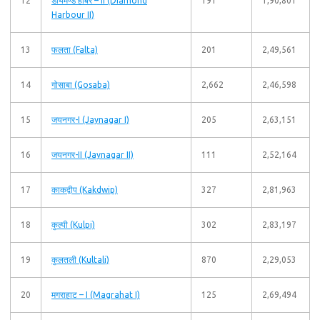
12
डायमण्ड हार्बर – II (Diamond
191
1,90,801
Harbour II)
13
फलता (Falta)
201
2,49,561
14
गोसाबा (Gosaba)
2,662
2,46,598
15
जयनगर-I (Jaynagar I)
205
2,63,151
16
जयनगर-II (Jaynagar II)
111
2,52,164
17
काकद्वीप (Kakdwip)
327
2,81,963
18
कुल्पी (Kulpi)
302
2,83,197
19
कुलतली (Kultali)
870
2,29,053
20
मगराहाट – I (Magrahat I)
125
2,69,494