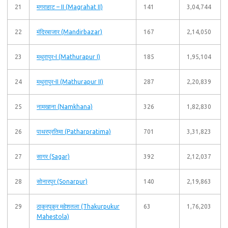
21
मगराहाट – II (Magrahat II)
141
3,04,744
22
मंदिरबाजार (Mandirbazar)
167
2,14,050
23
मथुरापुर-I (Mathurapur I)
185
1,95,104
24
मथुरापुर-II (Mathurapur II)
287
2,20,839
25
नामखाना (Namkhana)
326
1,82,830
26
पाथरप्रतिमा (Patharpratima)
701
3,31,823
27
सागर (Sagar)
392
2,12,037
28
सोनारपुर (Sonarpur)
140
2,19,863
29
ठाकुरपुकुर महेशतला (Thakurpukur
63
1,76,203
Mahestola)