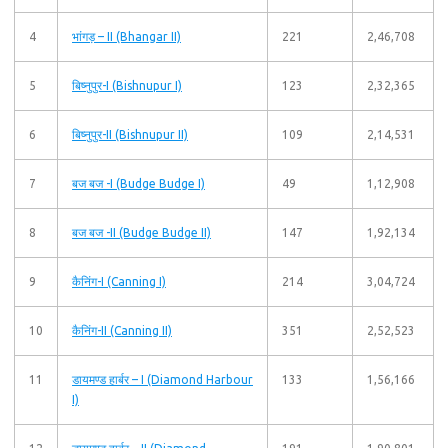
4
भांगड़ – II (Bhangar II)
221
2,46,708
5
बिष्नुपुर-I (Bishnupur I)
123
2,32,365
6
बिष्नुपुर-II (Bishnupur II)
109
2,14,531
7
बज बज -I (Budge Budge I)
49
1,12,908
8
बज बज -II (Budge Budge II)
147
1,92,134
9
कैनिंग-I (Canning I)
214
3,04,724
10
कैनिंग-II (Canning II)
351
2,52,523
11
डायमण्ड हार्बर – I (Diamond Harbour
133
1,56,166
I)