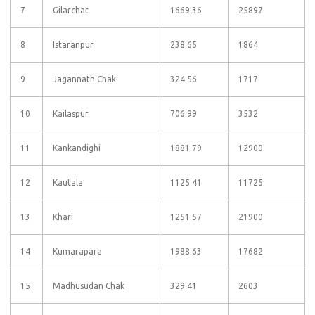
7
Gilarchat
1669.36
25897
8
Istaranpur
238.65
1864
9
Jagannath Chak
324.56
1717
10
Kailaspur
706.99
3532
11
Kankandighi
1881.79
12900
12
Kautala
1125.41
11725
13
Khari
1251.57
21900
14
Kumarapara
1988.63
17682
15
Madhusudan Chak
329.41
2603