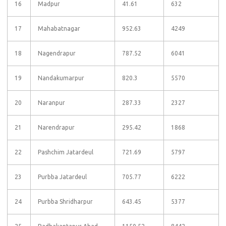
16
Madpur
41.61
632
17
Mahabatnagar
952.63
4249
18
Nagendrapur
787.52
6041
19
Nandakumarpur
820.3
5570
20
Naranpur
287.33
2327
21
Narendrapur
295.42
1868
22
Pashchim Jatardeul
721.69
5797
23
Purbba Jatardeul
705.77
6222
24
Purbba Shridharpur
643.45
5377