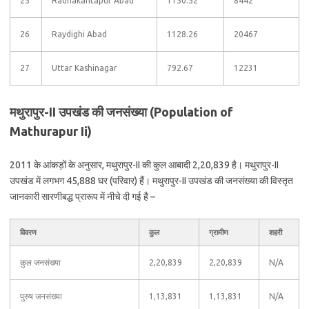
25
Radhakantapur Abad
1150.52
8442
26
Raydighi Abad
1128.26
20467
27
Uttar Kashinagar
792.67
12231
मथुरापुर-II उपखंड की जनसंख्या (Population of
Mathurapur Ii)
2011 के आंकड़ों के अनुसार, मथुरापुर-II की कुल आबादी 2,20,839 है। मथुरापुर-II
उपखंड में लगभग 45,888 घर (परिवार) हैं। मथुरापुर-II उपखंड की जनसंख्या की विस्तृत
जानकारी सारणीबद्ध प्रारूप में नीचे दी गई है –
विवरण
कुल
ग्रामीण
शहरी
कुल जनसंख्या
2,20,839
2,20,839
N/A
पुरुष जनसंख्या
1,13,831
1,13,831
N/A