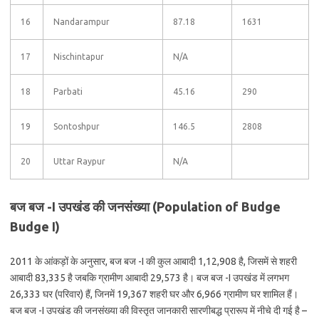
16
Nandarampur
87.18
1631
17
Nischintapur
N/A
18
Parbati
45.16
290
19
Sontoshpur
146.5
2808
20
Uttar Raypur
N/A
बज बज -I उपखंड की जनसंख्या (Population of Budge
Budge I)
2011 के आंकड़ों के अनुसार, बज बज -I की कुल आबादी 1,12,908 है, जिसमें से शहरी
आबादी 83,335 है जबकि ग्रामीण आबादी 29,573 है। बज बज -I उपखंड में लगभग
26,333 घर (परिवार) हैं, जिनमें 19,367 शहरी घर और 6,966 ग्रामीण घर शामिल हैं।
बज बज -I उपखंड की जनसंख्या की विस्तृत जानकारी सारणीबद्ध प्रारूप में नीचे दी गई है –