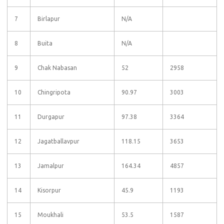
7
Birlapur
N/A
8
Buita
N/A
9
Chak Nabasan
52
2958
10
Chingripota
90.97
3003
11
Durgapur
97.38
3364
12
Jagatballavpur
118.15
3653
13
Jamalpur
164.34
4857
14
Kisorpur
45.9
1193
15
Moukhali
53.5
1587