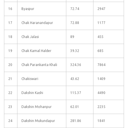
16
Byaspur
72.74
2947
17
Chak Haranandapur
72.88
1177
18
Chak Jalasi
89
455
19
Chak Kamal Halder
39.32
685
20
Chak Parankanta Khali
324.36
7864
21
Chakiswari
43.62
1409
22
Dakshin Kashi
115.37
4490
23
Dakshin Mohanpur
62.01
2235
24
Dakshin Mukundapur
281.86
1841