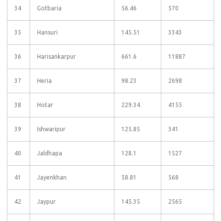
34
Gotbaria
56.46
570
35
Hansuri
145.51
3343
36
Harisankarpur
661.6
11887
37
Heria
98.23
2698
38
Hotar
229.34
4155
39
Ishwaripur
125.85
341
40
Jaldhapa
128.1
1527
41
Jayenkhan
58.81
568
42
Jaypur
145.35
2565