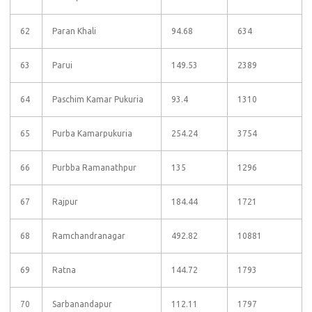
62
Paran Khali
94.68
634
63
Parui
149.53
2389
64
Paschim Kamar Pukuria
93.4
1310
65
Purba Kamarpukuria
254.24
3754
66
Purbba Ramanathpur
135
1296
67
Rajpur
184.44
1721
68
Ramchandranagar
492.82
10881
69
Ratna
144.72
1793
70
Sarbanandapur
112.11
1797