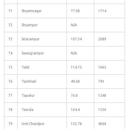
71
Shyamnagar
77.08
1714
72
Shyampur
N/A
73
Sitarampur
107.34
2089
74
Swangrampur
N/A
75
Taldi
114.75
1665
76
Tantihati
49.68
793
77
Tapukur
76.8
1248
78
Tasrala
104.4
1550
79
Urel Chandpur
155.78
4668