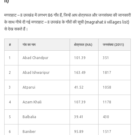
Ii)
मगराहाट – II उपखंड में लगभग 86 गाँव हैं, जिन्हें आप क्षेत्रफल और जनसंख्या की जानकारी
के साथ नीचे दी गई मगराहाट – II उपखंड के गाँवों की सूची (magrahat ii villages list)
से देख सकते हैं।
#
गांव का नाम
क्षेत्रफल (HA)
जनसंख्या (2011)
1
Abad Chandpur
101.39
351
2
Abad Ishwaripur
163.49
1817
3
Atparui
41.52
1058
4
Azam Khali
107.39
1178
5
Balbalia
39.41
430
6
Baniber
95.89
1517