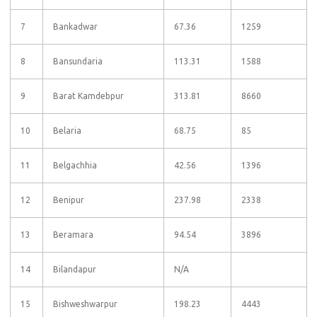
7
Bankadwar
67.36
1259
8
Bansundaria
113.31
1588
9
Barat Kamdebpur
313.81
8660
10
Belaria
68.75
85
11
Belgachhia
42.56
1396
12
Benipur
237.98
2338
13
Beramara
94.54
3896
14
Bilandapur
N/A
15
Bishweshwarpur
198.23
4443