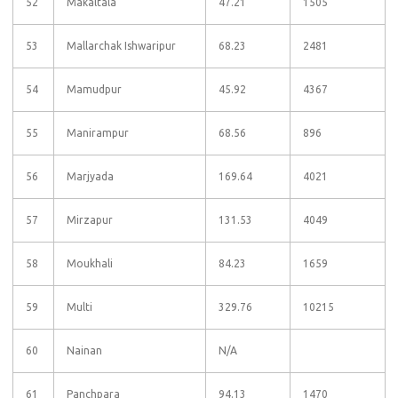
52
Makaltala
47.21
1505
53
Mallarchak Ishwaripur
68.23
2481
54
Mamudpur
45.92
4367
55
Manirampur
68.56
896
56
Marjyada
169.64
4021
57
Mirzapur
131.53
4049
58
Moukhali
84.23
1659
59
Multi
329.76
10215
60
Nainan
N/A
61
Panchpara
94.13
1470