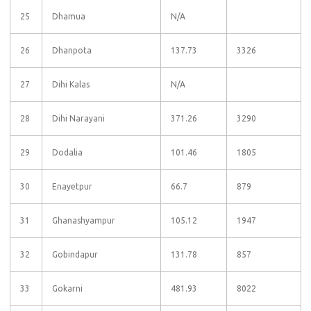
25
Dhamua
N/A
26
Dhanpota
137.73
3326
27
Dihi Kalas
N/A
28
Dihi Narayani
371.26
3290
29
Dodalia
101.46
1805
30
Enayetpur
66.7
879
31
Ghanashyampur
105.12
1947
32
Gobindapur
131.78
857
33
Gokarni
481.93
8022