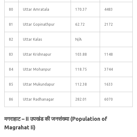
80
Uttar Amratala
170.37
4483
81
Uttar Gopinathpur
62.72
2172
82
Uttar Kalas
N/A
83
Uttar Krishnapur
103.88
1148
84
Uttar Mohanpur
118.75
3744
85
Uttar Mukundapur
112.38
1633
86
Uttar Radhanagar
282.01
6070
मगराहाट – II उपखंड की जनसंख्या (Population of
Magrahat Ii)