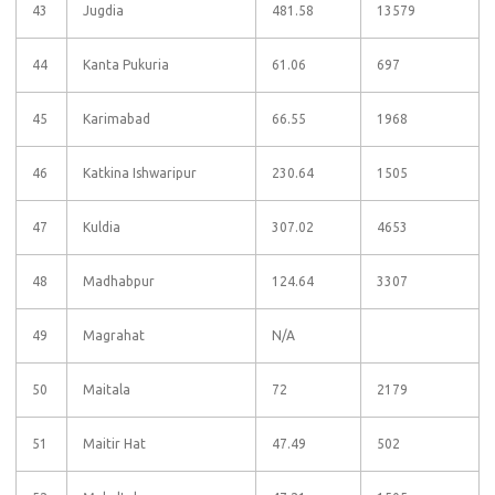
43
Jugdia
481.58
13579
44
Kanta Pukuria
61.06
697
45
Karimabad
66.55
1968
46
Katkina Ishwaripur
230.64
1505
47
Kuldia
307.02
4653
48
Madhabpur
124.64
3307
49
Magrahat
N/A
50
Maitala
72
2179
51
Maitir Hat
47.49
502