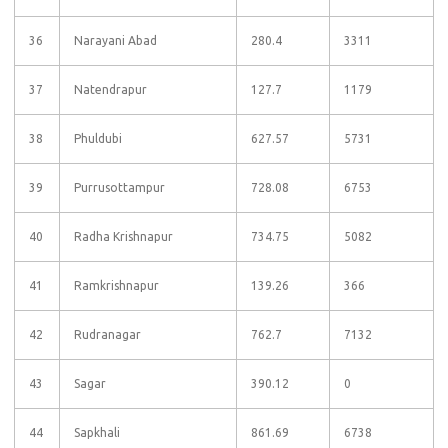
36
Narayani Abad
280.4
3311
37
Natendrapur
127.7
1179
38
Phuldubi
627.57
5731
39
Purrusottampur
728.08
6753
40
Radha Krishnapur
734.75
5082
41
Ramkrishnapur
139.26
366
42
Rudranagar
762.7
7132
43
Sagar
390.12
0
44
Sapkhali
861.69
6738