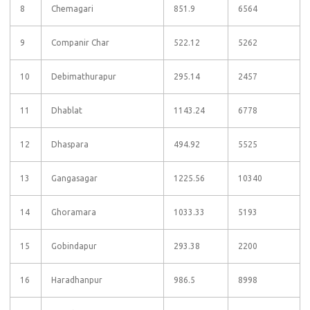
8
Chemagari
851.9
6564
9
Companir Char
522.12
5262
10
Debimathurapur
295.14
2457
11
Dhablat
1143.24
6778
12
Dhaspara
494.92
5525
13
Gangasagar
1225.56
10340
14
Ghoramara
1033.33
5193
15
Gobindapur
293.38
2200
16
Haradhanpur
986.5
8998