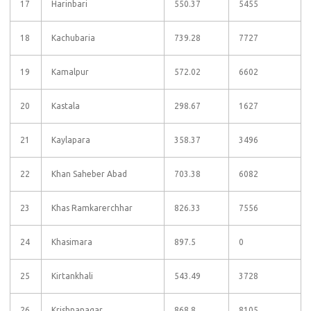
17
Harinbari
550.37
5455
18
Kachubaria
739.28
7727
19
Kamalpur
572.02
6602
20
Kastala
298.67
1627
21
Kaylapara
358.37
3496
22
Khan Saheber Abad
703.38
6082
23
Khas Ramkarerchhar
826.33
7556
24
Khasimara
897.5
0
25
Kirtankhali
543.49
3728
26
Krishnanagar
868.8
8105