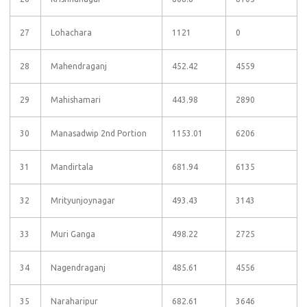
27
Lohachara
1121
0
28
Mahendraganj
452.42
4559
29
Mahishamari
443.98
2890
30
Manasadwip 2nd Portion
1153.01
6206
31
Mandirtala
681.94
6135
32
Mrityunjoynagar
493.43
3143
33
Muri Ganga
498.22
2725
34
Nagendraganj
485.61
4556
35
Naraharipur
682.61
3646