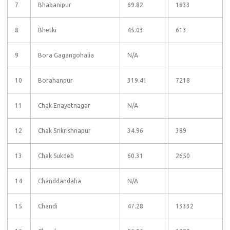
7
Bhabanipur
69.82
1833
8
Bhetki
45.03
613
9
Bora Gagangohalia
N/A
10
Borahanpur
319.41
7218
11
Chak Enayetnagar
N/A
12
Chak Srikrishnapur
34.96
389
13
Chak Sukdeb
60.31
2650
14
Chanddandaha
N/A
15
Chandi
47.28
13332