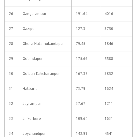
26
Gangarampur
191.64
4016
27
Gazipur
127.3
3750
28
Ghora Hatamukandapur
79.45
1846
29
Gobindapur
175.66
5588
30
Golbari Kalicharanpur
167.37
3852
31
Hatbaria
73.79
1624
32
Jayrampur
37.67
1211
33
Jhikurbere
109.64
1631
34
Joychandipur
143.91
4541