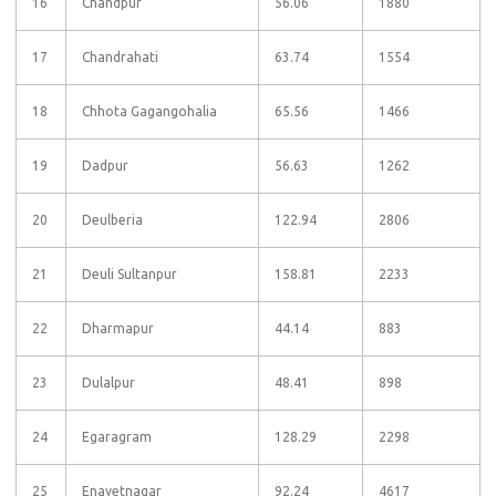
16
Chandpur
56.06
1880
17
Chandrahati
63.74
1554
18
Chhota Gagangohalia
65.56
1466
19
Dadpur
56.63
1262
20
Deulberia
122.94
2806
21
Deuli Sultanpur
158.81
2233
22
Dharmapur
44.14
883
23
Dulalpur
48.41
898
24
Egaragram
128.29
2298
25
Enayetnagar
92.24
4617