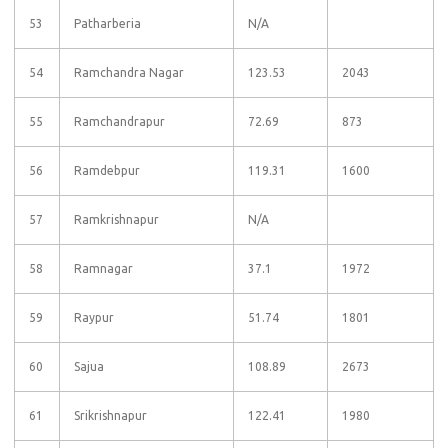
53
Patharberia
N/A
54
Ramchandra Nagar
123.53
2043
55
Ramchandrapur
72.69
873
56
Ramdebpur
119.31
1600
57
Ramkrishnapur
N/A
58
Ramnagar
37.1
1972
59
Raypur
51.74
1801
60
Sajua
108.89
2673
61
Srikrishnapur
122.41
1980