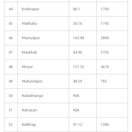
44
Krishnapur
86.1
1700
45
Makhalia
56.16
1745
46
Mamudpur
105.88
2889
47
Maukhali
84.96
3705
48
Mirpur
131.53
4676
49
Mukundapur
48.59
785
50
Nadabhanga
N/A
51
Nahazari
N/A
52
Nalbhag
91.12
1286