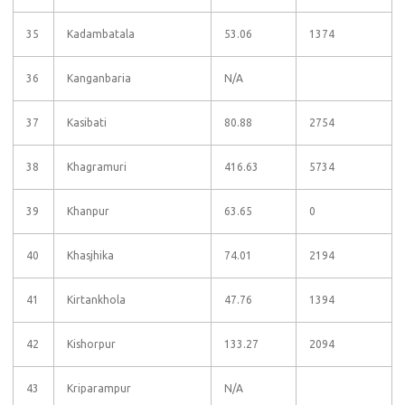
35
Kadambatala
53.06
1374
36
Kanganbaria
N/A
37
Kasibati
80.88
2754
38
Khagramuri
416.63
5734
39
Khanpur
63.65
0
40
Khasjhika
74.01
2194
41
Kirtankhola
47.76
1394
42
Kishorpur
133.27
2094
43
Kriparampur
N/A