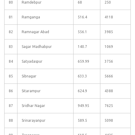
80
Ramdebpur
68
250
81
Ramganga
516.4
4118
82
Ramnagar Abad
556.1
3985
83
Sagar Madhabpur
140.7
1069
84
Satyadaspur
659.99
3756
85
Sibnagar
633.3
5666
86
Sitarampur
624.9
4388
87
Sridhar Nagar
949.95
7625
88
Srinarayanpur
589.5
5098