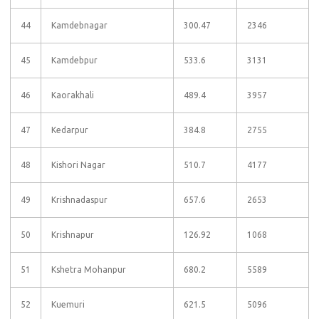
44
Kamdebnagar
300.47
2346
45
Kamdebpur
533.6
3131
46
Kaorakhali
489.4
3957
47
Kedarpur
384.8
2755
48
Kishori Nagar
510.7
4177
49
Krishnadaspur
657.6
2653
50
Krishnapur
126.92
1068
51
Kshetra Mohanpur
680.2
5589
52
Kuemuri
621.5
5096