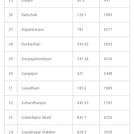
25
Daspur
82.9
455
26
Debichak
120.1
1089
27
Digambarpur
787
6577
28
Durbachati
393.05
3830
29
Durgagobindopur
547.56
4326
30
Gangapur
621
3448
31
Gayadham
185.6
1889
32
Gobardhanpur
643.05
1185
33
Gobindapur Abad
841.7
6226
34
Gopalnagar Dakshin
638.3
5059