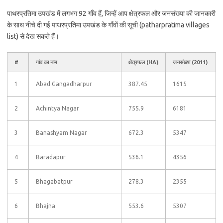
पाथरप्रतिमा उपखंड में लगभग 92 गाँव हैं, जिन्हें आप क्षेत्रफल और जनसंख्या की जानकारी
के साथ नीचे दी गई पाथरप्रतिमा उपखंड के गाँवों की सूची (patharpratima villages
list) से देख सकते हैं।
#
गांव का नाम
क्षेत्रफल (HA)
जनसंख्या (2011)
1
Abad Gangadharpur
387.45
1615
2
Achintya Nagar
755.9
6181
3
Banashyam Nagar
672.3
5347
4
Baradapur
536.1
4356
5
Bhagabatpur
278.3
2355
6
Bhajna
553.6
5307