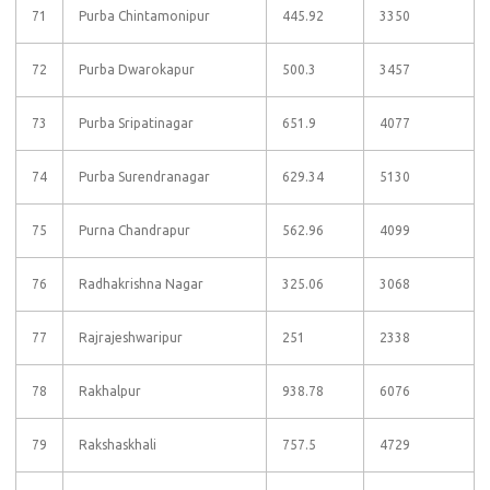
71
Purba Chintamonipur
445.92
3350
72
Purba Dwarokapur
500.3
3457
73
Purba Sripatinagar
651.9
4077
74
Purba Surendranagar
629.34
5130
75
Purna Chandrapur
562.96
4099
76
Radhakrishna Nagar
325.06
3068
77
Rajrajeshwaripur
251
2338
78
Rakhalpur
938.78
6076
79
Rakshaskhali
757.5
4729