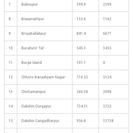
7
Bishnupur
399.9
2599
8
Biswanathpur
135.6
1162
9
Brojaballabpur
841.4
6671
10
Buraburir Tat
545.3
3455
11
Burge Island
101.1
0
12
Chhoto Banashyam Nagar
716.52
5124
13
Chintamanipur
266.38
2098
14
Dakshin Durgapur
734.31
5722
15
Dakshin Gangadharpur
956.8
13738