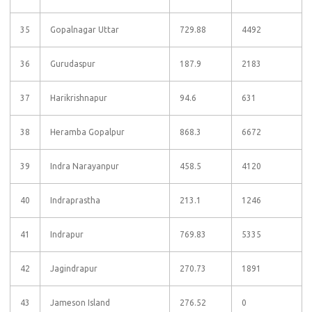
35
Gopalnagar Uttar
729.88
4492
36
Gurudaspur
187.9
2183
37
Harikrishnapur
94.6
631
38
Heramba Gopalpur
868.3
6672
39
Indra Narayanpur
458.5
4120
40
Indraprastha
213.1
1246
41
Indrapur
769.83
5335
42
Jagindrapur
270.73
1891
43
Jameson Island
276.52
0