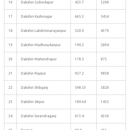
16
Dakshin Gobindapur
423.7
3208
17
Dakshin Kashinagar
665.3
5454
18
Dakshin Lakshminarayanpur
520.9
4379
19
Dakshin Madhusudanpur
199.2
2894
20
Dakshin Mahendrapur
178.5
875
21
Dakshin Raypur
927.2
9858
22
Dakshin Shibganj
598.53
5828
23
Dakshin Sibpur
189.64
1455
24
Dakshin Surendraganj
613.4
4350