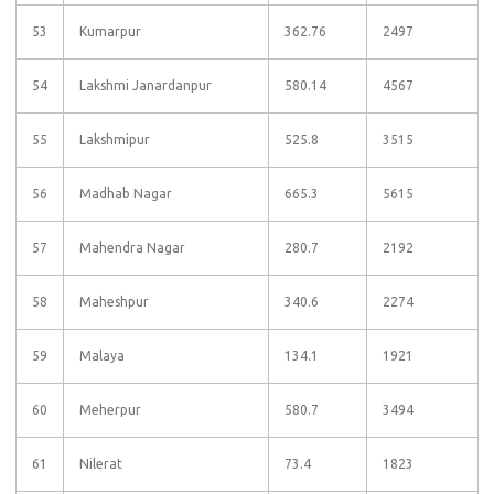
53
Kumarpur
362.76
2497
54
Lakshmi Janardanpur
580.14
4567
55
Lakshmipur
525.8
3515
56
Madhab Nagar
665.3
5615
57
Mahendra Nagar
280.7
2192
58
Maheshpur
340.6
2274
59
Malaya
134.1
1921
60
Meherpur
580.7
3494
61
Nilerat
73.4
1823