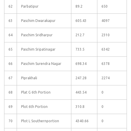
62
Parbatipur
89.2
650
63
Paschim Dwarakapur
605.43
4097
64
Paschim Sridharpur
212.7
2310
65
Paschim Sripatinagar
733.5
6342
66
Paschim Surendra Nagar
698.34
6378
67
Piprakhali
247.28
2274
68
Plat G 6th Portion
443.54
0
69
Plot 6th Portion
310.8
0
70
Plot L Southernportion
4340.66
0