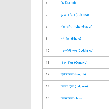
6
बिड ज़िला (Bid)
7
बुलडाना ज़िला (Buldana)
8
चंद्रपूर ज़िला (Chandrapur)
9
धुले ज़िला (Dhule)
10
गडचिरोली ज़िला (Gadchiroli)
11
गोंदिया ज़िला (Gondiya)
12
हिंगोली ज़िला (Hingoli)
13
जलगांव ज़िला (Jalgaon)
14
जालना ज़िला (Jalna)