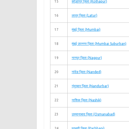
15
कोल्हापूर ज़िला (Kolhapur)
16
लातूर ज़िला (Latur)
17
मुंबई ज़िला (Mumbai)
18
मुंबई उपनगर ज़िला (Mumbai Suburban)
19
नागपूर ज़िला (Nagpur)
20
नांदेड ज़िला (Nanded)
21
नंदुरबार ज़िला (Nandurbar)
22
नाशिक ज़िला (Nashik)
23
उस्मानाबाद ज़िला (Osmanabad)
24
परभणी ज़िला (Parbhani)