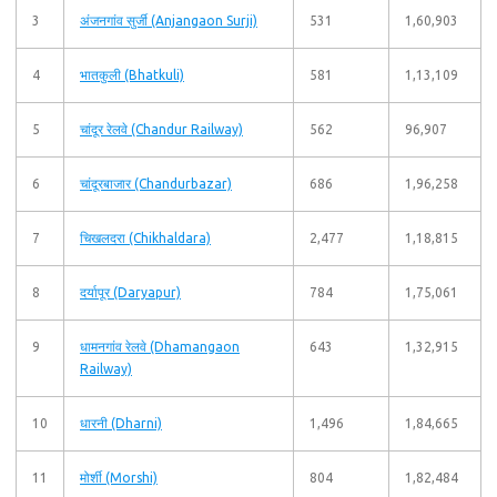
3
अंजनगांव सुर्जी (Anjangaon Surji)
531
1,60,903
4
भातकुली (Bhatkuli)
581
1,13,109
5
चांदूर रेलवे (Chandur Railway)
562
96,907
6
चांदूरबाजार (Chandurbazar)
686
1,96,258
7
चिखलदरा (Chikhaldara)
2,477
1,18,815
8
दर्यापूर (Daryapur)
784
1,75,061
9
धामनगांव रेलवे (Dhamangaon
643
1,32,915
Railway)
10
धारनी (Dharni)
1,496
1,84,665
11
मोर्शी (Morshi)
804
1,82,484