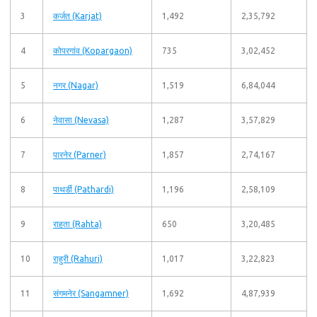
3
कर्जत (Karjat)
1,492
2,35,792
4
कोपरगांव (Kopargaon)
735
3,02,452
5
नगर (Nagar)
1,519
6,84,044
6
नेवासा (Nevasa)
1,287
3,57,829
7
पारनेर (Parner)
1,857
2,74,167
8
पाथर्डी (Pathardi)
1,196
2,58,109
9
राहता (Rahta)
650
3,20,485
10
राहुरी (Rahuri)
1,017
3,22,823
11
संगमनेर (Sangamner)
1,692
4,87,939