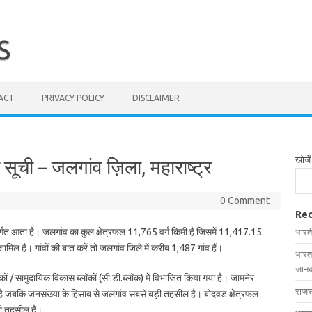
S
ACT
PRIVACY POLICY
DISCLAIMER
खोजें
ूची – जलगांव ज़िला, महाराष्ट्र
0 Comment
Rec
र्गत आता है। जलगांव का कुल क्षेत्रफल 11,765 वर्ग किमी है जिसमें 11,417.15
भारत
 शामिल है। गांवों की बात करें तो जलगांव जिले में करीब 1,487 गांव हैं।
भारत
जानक
ॉकों / सामुदायिक विकास ब्लॉकों (सी.डी.ब्लॉक) में विभाजित किया गया है। जामनेर
राजस
 है जबकि जनसंख्या के हिसाब से जलगांव सबसे बड़ी तहसील है। बोदवड क्षेत्रफल
टी तहसील है।