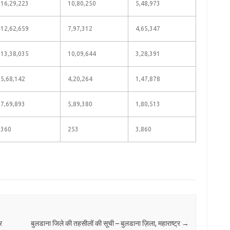
16,29,223
10,80,250
5,48,973
12,62,659
7,97,312
4,65,347
13,38,035
10,09,644
3,28,391
5,68,142
4,20,264
1,47,878
7,69,893
5,89,380
1,80,513
360
253
3,860
र
बुलडाना जिले की तहसीलों की सूची – बुलडाना ज़िला, महाराष्ट्र
→