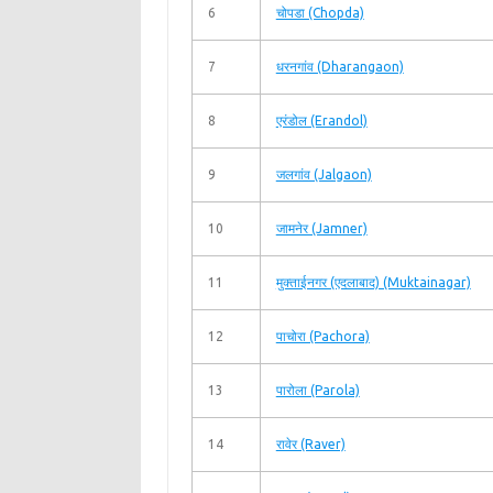
6
चोपडा (Chopda)
7
धरनगांव (Dharangaon)
8
एरंडोल (Erandol)
9
जलगांव (Jalgaon)
10
जामनेर (Jamner)
11
मुक्ताईनगर (एदलाबाद) (Muktainagar)
12
पाचोरा (Pachora)
13
पारोला (Parola)
14
रावेर (Raver)