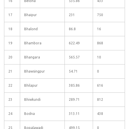
16
Belona
535.86
433
17
Bhaipur
231
750
18
Bhalond
86.8
16
19
Bhambora
622.49
868
20
Bhangara
565.57
10
21
Bhawsingpur
54.71
0
22
Bhilapur
385.86
616
23
Bhiwkundi
289.71
812
24
Bodna
313.11
438
25
Bopalawadi
499.15
0