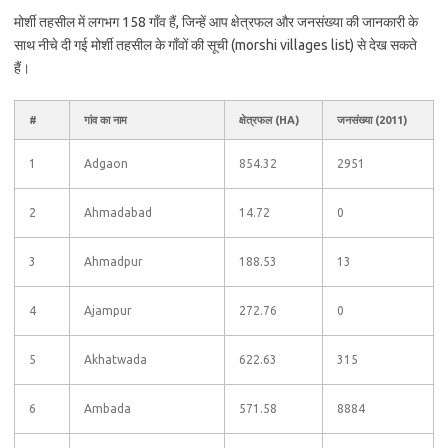
मोर्शी तहसील में लगभग 158 गाँव हैं, जिन्हें आप क्षेत्रफल और जनसंख्या की जानकारी के
साथ नीचे दी गई मोर्शी तहसील के गाँवों की सूची (morshi villages list) से देख सकते
हैं।
#
गांव का नाम
क्षेत्रफल (HA)
जनसंख्या (2011)
1
Adgaon
854.32
2951
2
Ahmadabad
14.72
0
3
Ahmadpur
188.53
13
4
Ajampur
272.76
0
5
Akhatwada
622.63
315
6
Ambada
571.58
8884