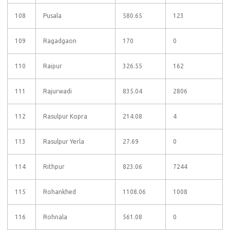
108
Pusala
580.65
123
109
Ragadgaon
170
0
110
Raipur
326.55
162
111
Rajurwadi
835.04
2806
112
Rasulpur Kopra
214.08
4
113
Rasulpur Yerla
27.69
0
114
Rithpur
823.06
7244
115
Rohankhed
1108.06
1008
116
Rohnala
561.08
0