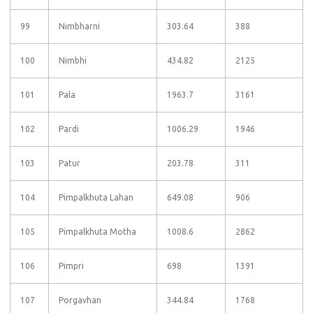
99
Nimbharni
303.64
388
100
Nimbhi
434.82
2125
101
Pala
1963.7
3161
102
Pardi
1006.29
1946
103
Patur
203.78
311
104
Pimpalkhuta Lahan
649.08
906
105
Pimpalkhuta Motha
1008.6
2862
106
Pimpri
698
1391
107
Porgavhan
344.84
1768