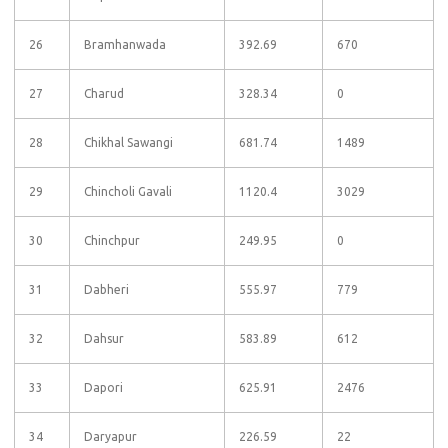
26
Bramhanwada
392.69
670
27
Charud
328.34
0
28
Chikhal Sawangi
681.74
1489
29
Chincholi Gavali
1120.4
3029
30
Chinchpur
249.95
0
31
Dabheri
555.97
779
32
Dahsur
583.89
612
33
Dapori
625.91
2476
34
Daryapur
226.59
22