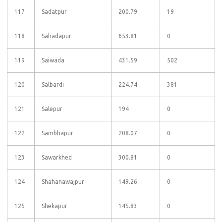
117
Sadatpur
200.79
19
118
Sahadapur
653.81
0
119
Saiwada
431.59
502
120
Salbardi
224.74
381
121
Salepur
194
0
122
Sambhapur
208.07
0
123
Sawarkhed
300.81
0
124
Shahanawajpur
149.26
0
125
Shekapur
145.83
0