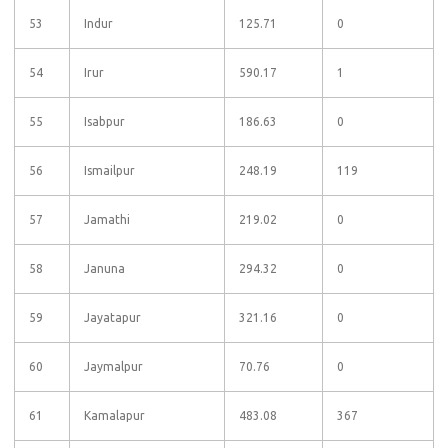
53
Indur
125.71
0
54
Irur
590.17
1
55
Isabpur
186.63
0
56
Ismailpur
248.19
119
57
Jamathi
219.02
0
58
Januna
294.32
0
59
Jayatapur
321.16
0
60
Jaymalpur
70.76
0
61
Kamalapur
483.08
367