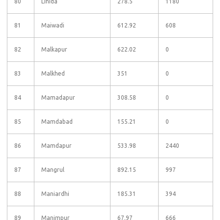
80
Lihida
278.5
1180
81
Maiwadi
612.92
608
82
Malkapur
622.02
0
83
Malkhed
351
0
84
Mamadapur
308.58
0
85
Mamdabad
155.21
0
86
Mamdapur
533.98
2440
87
Mangrul
892.15
997
88
Maniardhi
185.31
394
89
Manimpur
67.97
666