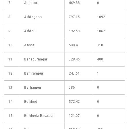
7
Ambhori
469.88
0
8
Ashtagaon
797.15
1092
9
Ashtoli
392.58
1062
10
Asona
580.4
310
11
Bahadurnagar
328.46
400
12
Bahirampur
243.61
1
13
Barhanpur
386
0
14
Belkhed
572.42
0
15
Belkheda Rasulpur
121.07
0