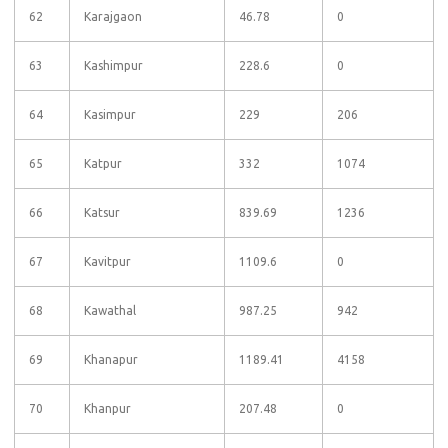
62
Karajgaon
46.78
0
63
Kashimpur
228.6
0
64
Kasimpur
229
206
65
Katpur
332
1074
66
Katsur
839.69
1236
67
Kavitpur
1109.6
0
68
Kawathal
987.25
942
69
Khanapur
1189.41
4158
70
Khanpur
207.48
0