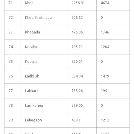
71
Khed
2238.01
4674
72
Khedi Krishnapur
205.52
0
73
Khopada
476.06
1346
74
Kolvihir
783.71
1204
75
Kopara
536.61
0
76
Ladki Bk
684.94
1479
77
Lakhara
755.26
195
78
Lashkarpur
259.06
0
79
Lehegaon
409.1
1212