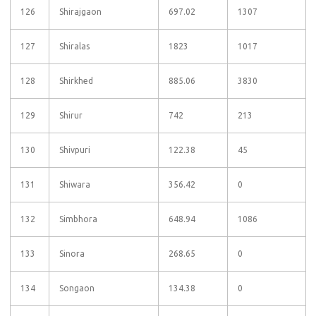
126
Shirajgaon
697.02
1307
127
Shiralas
1823
1017
128
Shirkhed
885.06
3830
129
Shirur
742
213
130
Shivpuri
122.38
45
131
Shiwara
356.42
0
132
Simbhora
648.94
1086
133
Sinora
268.65
0
134
Songaon
134.38
0