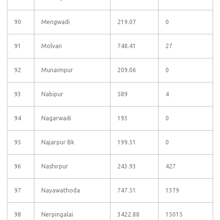
90
Mengwadi
219.07
0
91
Molvan
748.41
27
92
Munaimpur
209.06
0
93
Nabipur
589
4
94
Nagarwadi
193
0
95
Najarpur Bk
199.51
0
96
Nashirpur
243.93
427
97
Nayawathoda
747.51
1379
98
Nerpingalai
3422.88
15015