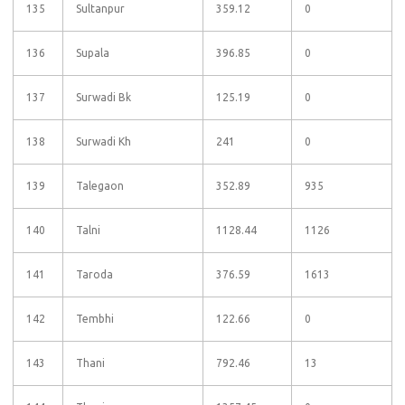
135
Sultanpur
359.12
0
136
Supala
396.85
0
137
Surwadi Bk
125.19
0
138
Surwadi Kh
241
0
139
Talegaon
352.89
935
140
Talni
1128.44
1126
141
Taroda
376.59
1613
142
Tembhi
122.66
0
143
Thani
792.46
13