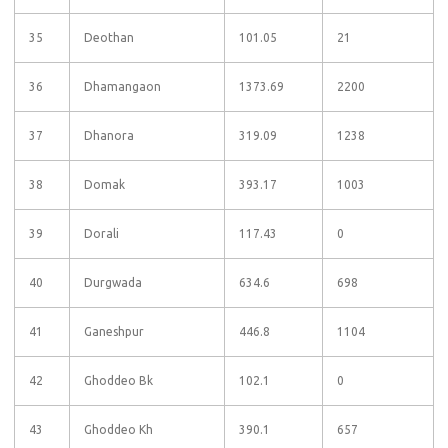
35
Deothan
101.05
21
36
Dhamangaon
1373.69
2200
37
Dhanora
319.09
1238
38
Domak
393.17
1003
39
Dorali
117.43
0
40
Durgwada
634.6
698
41
Ganeshpur
446.8
1104
42
Ghoddeo Bk
102.1
0
43
Ghoddeo Kh
390.1
657