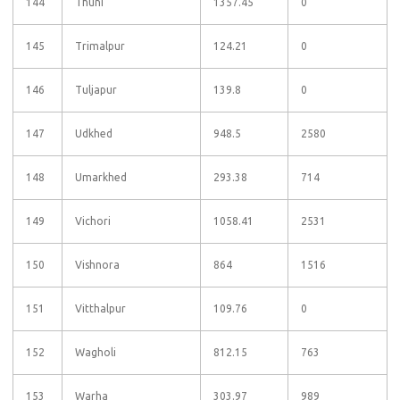
144
Thuni
1357.45
0
145
Trimalpur
124.21
0
146
Tuljapur
139.8
0
147
Udkhed
948.5
2580
148
Umarkhed
293.38
714
149
Vichori
1058.41
2531
150
Vishnora
864
1516
151
Vitthalpur
109.76
0
152
Wagholi
812.15
763
153
Warha
303.97
989