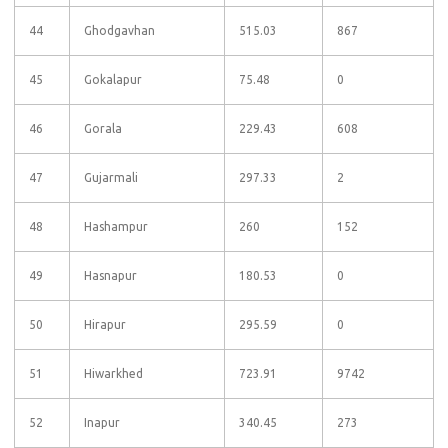
44
Ghodgavhan
515.03
867
45
Gokalapur
75.48
0
46
Gorala
229.43
608
47
Gujarmali
297.33
2
48
Hashampur
260
152
49
Hasnapur
180.53
0
50
Hirapur
295.59
0
51
Hiwarkhed
723.91
9742
52
Inapur
340.45
273