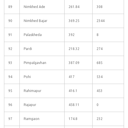
89
Nimkhed Ade
261.84
308
90
Nimkhed Bajar
369.25
2344
91
Palaskheda
392
8
92
Pardi
218.32
274
93
Pimpalgavhan
387.09
685
94
Pohi
417
534
95
Rahimapur
416.1
453
96
Rajapur
458.11
0
97
Ramgaon
174.8
232