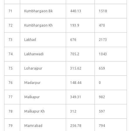
71
Kumbhargaon Bk
440.13
1518
72
Kumbhargaon Kh
193.9
470
73
Lakhad
676
2173
74
Lakhanwadi
705.2
1043
75
Loharajpur
315.62
659
76
Madarpur
148.44
0
77
Malkapur
349.31
982
78
Malkapur Kh
312
597
79
Mamrabad
256.78
794