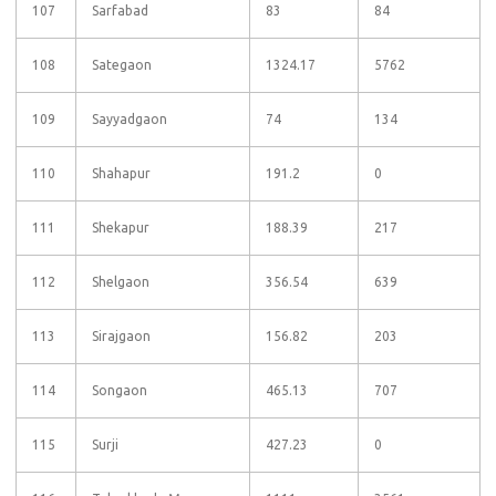
107
Sarfabad
83
84
108
Sategaon
1324.17
5762
109
Sayyadgaon
74
134
110
Shahapur
191.2
0
111
Shekapur
188.39
217
112
Shelgaon
356.54
639
113
Sirajgaon
156.82
203
114
Songaon
465.13
707
115
Surji
427.23
0