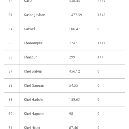
52
Karla
548.45
2559
53
Kasbegavhan
1477.59
3648
54
Katwel
106.47
0
55
Khanampur
274.1
3717
56
Khaspur
299
377
57
Khel Babuji
456.12
0
58
Khel Gangaji
54.55
0
59
Khel Hadole
159.63
0
60
Khel Hagone
98
0
61
Khel Hiraji
87.46
0