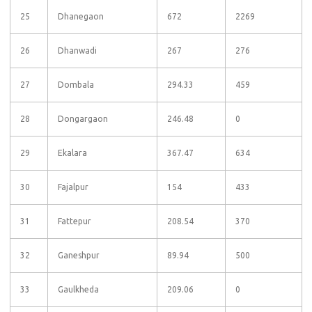
25
Dhanegaon
672
2269
26
Dhanwadi
267
276
27
Dombala
294.33
459
28
Dongargaon
246.48
0
29
Ekalara
367.47
634
30
Fajalpur
154
433
31
Fattepur
208.54
370
32
Ganeshpur
89.94
500
33
Gaulkheda
209.06
0