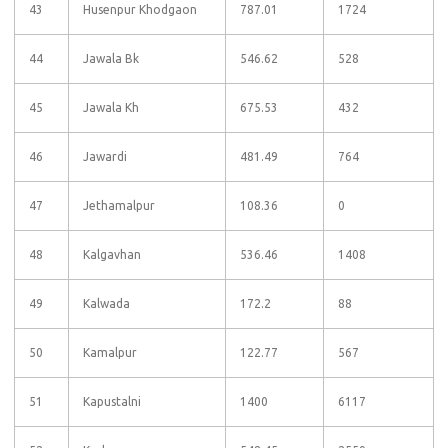
43
Husenpur Khodgaon
787.01
1724
44
Jawala Bk
546.62
528
45
Jawala Kh
675.53
432
46
Jawardi
481.49
764
47
Jethamalpur
108.36
0
48
Kalgavhan
536.46
1408
49
Kalwada
172.2
88
50
Kamalpur
122.77
567
51
Kapustalni
1400
6117