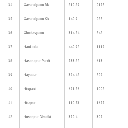
34
Gavandgaon Bk
812.89
2175
35
Gavandgaon Kh
140.9
285
36
Ghodasgaon
314.54
548
37
Hantoda
440.92
1119
38
Hasanapur Pardi
733.82
613
39
Hayapur
394.48
529
40
Hingani
691.56
1008
41
Hirapur
110.73
1677
42
Husenpur Dhudki
372.4
307