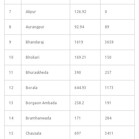
7
Alipur
126.92
0
8
Aurangpur
92.94
89
9
Bhandaraj
1619
3659
10
Bhokari
169.21
150
11
Bhuraskheda
390
257
12
Borala
644.93
1173
13
Borgaon Ambada
258.2
191
14
Bramhanwada
171
284
15
Chausala
697
3411