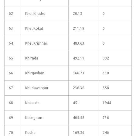
62
Khel Khadse
20.13
0
63
Khel Kokat
211.19
0
64
Khel Krishnaji
483.63
0
65
Khirada
492.11
992
66
Khirgavhan
366.73
330
67
Khudawanpur
236.38
558
68
Kokarda
451
1944
69
Kotegaon
405.58
736
70
Kotha
169.36
246