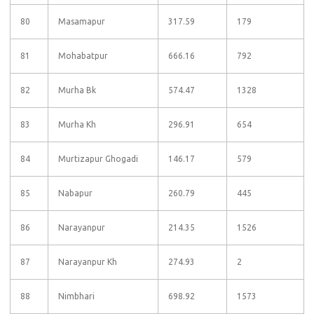
80
Masamapur
317.59
179
81
Mohabatpur
666.16
792
82
Murha Bk
574.47
1328
83
Murha Kh
296.91
654
84
Murtizapur Ghogadi
146.17
579
85
Nabapur
260.79
445
86
Narayanpur
214.35
1526
87
Narayanpur Kh
274.93
2
88
Nimbhari
698.92
1573