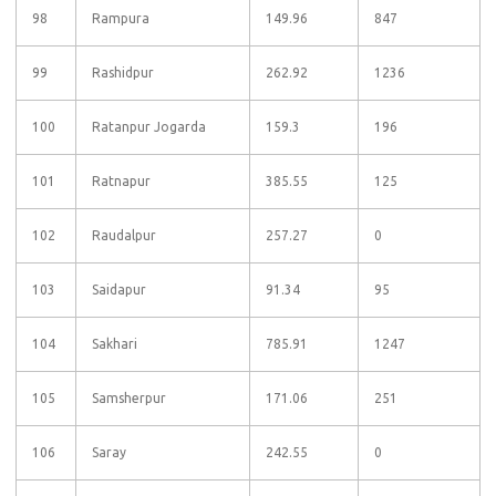
98
Rampura
149.96
847
99
Rashidpur
262.92
1236
100
Ratanpur Jogarda
159.3
196
101
Ratnapur
385.55
125
102
Raudalpur
257.27
0
103
Saidapur
91.34
95
104
Sakhari
785.91
1247
105
Samsherpur
171.06
251
106
Saray
242.55
0