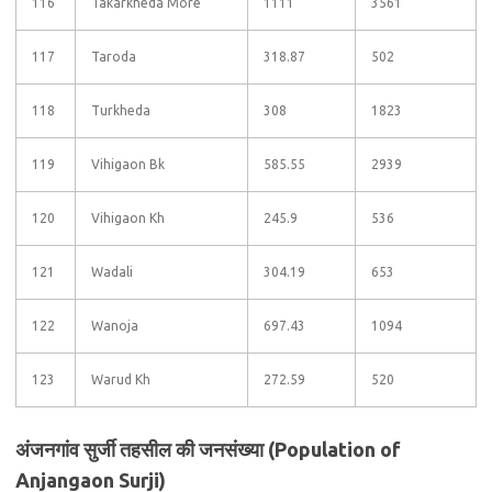
116
Takarkheda More
1111
3561
117
Taroda
318.87
502
118
Turkheda
308
1823
119
Vihigaon Bk
585.55
2939
120
Vihigaon Kh
245.9
536
121
Wadali
304.19
653
122
Wanoja
697.43
1094
123
Warud Kh
272.59
520
अंजनगांव सुर्जी तहसील की जनसंख्या (Population of
Anjangaon Surji)