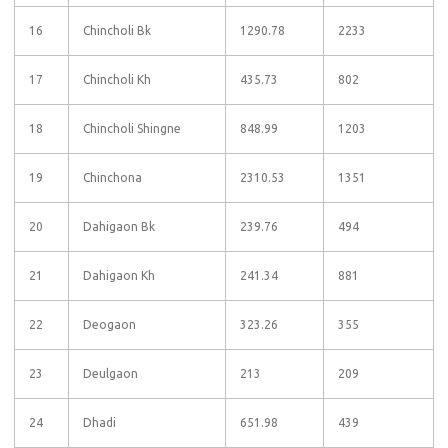
16
Chincholi Bk
1290.78
2233
17
Chincholi Kh
435.73
802
18
Chincholi Shingne
848.99
1203
19
Chinchona
2310.53
1351
20
Dahigaon Bk
239.76
494
21
Dahigaon Kh
241.34
881
22
Deogaon
323.26
355
23
Deulgaon
213
209
24
Dhadi
651.98
439