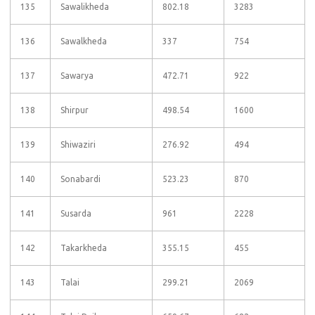
135
Sawalikheda
802.18
3283
136
Sawalkheda
337
754
137
Sawarya
472.71
922
138
Shirpur
498.54
1600
139
Shiwaziri
276.92
494
140
Sonabardi
523.23
870
141
Susarda
961
2228
142
Takarkheda
355.15
455
143
Talai
299.21
2069