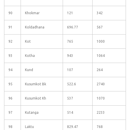
90
Khokmar
121
342
91
Koldadhana
696.77
567
92
Kot
765
1000
93
Kotha
943
1064
94
Kund
107
264
95
Kusumkot Bk
522.6
2740
96
Kusumkot Kh
537
1070
97
Kutanga
514
2233
98
Laktu
829.47
768