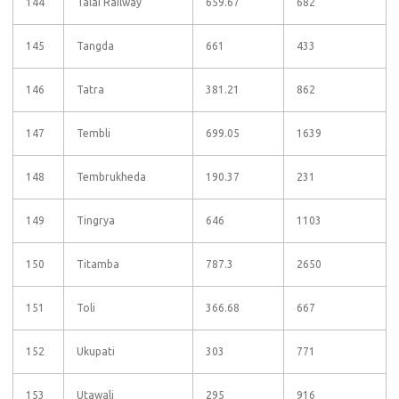
144
Talai Railway
659.67
682
145
Tangda
661
433
146
Tatra
381.21
862
147
Tembli
699.05
1639
148
Tembrukheda
190.37
231
149
Tingrya
646
1103
150
Titamba
787.3
2650
151
Toli
366.68
667
152
Ukupati
303
771
153
Utawali
295
916