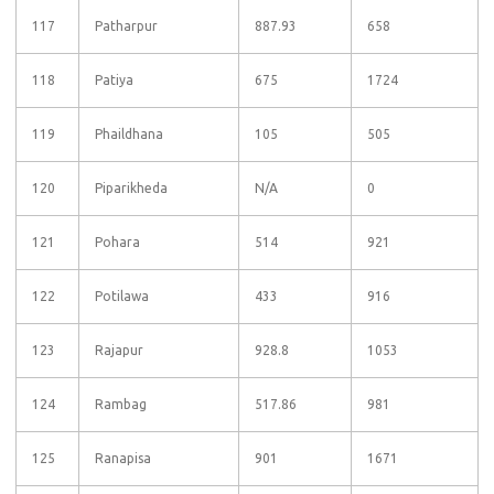
117
Patharpur
887.93
658
118
Patiya
675
1724
119
Phaildhana
105
505
120
Piparikheda
N/A
0
121
Pohara
514
921
122
Potilawa
433
916
123
Rajapur
928.8
1053
124
Rambag
517.86
981
125
Ranapisa
901
1671