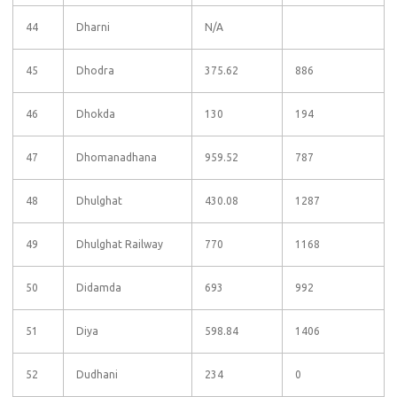
44
Dharni
N/A
45
Dhodra
375.62
886
46
Dhokda
130
194
47
Dhomanadhana
959.52
787
48
Dhulghat
430.08
1287
49
Dhulghat Railway
770
1168
50
Didamda
693
992
51
Diya
598.84
1406
52
Dudhani
234
0