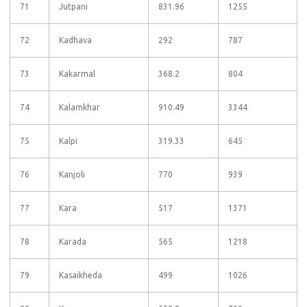
71
Jutpani
831.96
1255
72
Kadhava
292
787
73
Kakarmal
368.2
804
74
Kalamkhar
910.49
3344
75
Kalpi
319.33
645
76
Kanjoli
770
939
77
Kara
517
1371
78
Karada
565
1218
79
Kasaikheda
499
1026