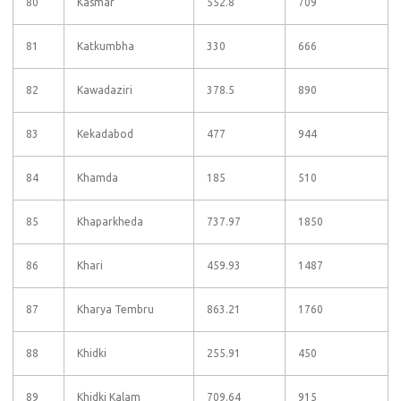
80
Kasmar
552.8
709
81
Katkumbha
330
666
82
Kawadaziri
378.5
890
83
Kekadabod
477
944
84
Khamda
185
510
85
Khaparkheda
737.97
1850
86
Khari
459.93
1487
87
Kharya Tembru
863.21
1760
88
Khidki
255.91
450
89
Khidki Kalam
709.64
915