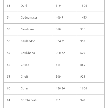
53
Duni
519
1306
54
Gadgamalur
409.9
1433
55
Gambheri
460
934
56
Gaulandoh
924.71
953
57
Gaulkheda
210.72
627
58
Ghota
543
869
59
Ghuti
509
923
60
Golai
426.26
1606
61
Gombarkahu
311
943