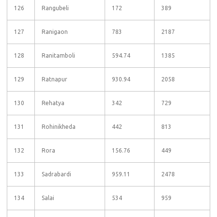
126
Rangubeli
172
389
127
Ranigaon
783
2187
128
Ranitamboli
594.74
1385
129
Ratnapur
930.94
2058
130
Rehatya
342
729
131
Rohinikheda
442
813
132
Rora
156.76
449
133
Sadrabardi
959.11
2478
134
Salai
534
959