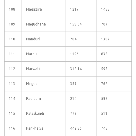
108
Nagazira
1217
1458
109
Nagudhana
158.04
707
110
Nanduri
704
1307
111
Nardu
1196
835
112
Narwati
312.14
595
113
Nirgudi
359
762
114
Padidam
214
597
115
Palaskundi
779
511
116
Pankhalya
442.86
745