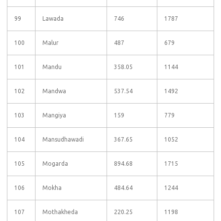
99
Lawada
746
1787
100
Malur
487
679
101
Mandu
358.05
1144
102
Mandwa
537.54
1492
103
Mangiya
159
779
104
Mansudhawadi
367.65
1052
105
Mogarda
894.68
1715
106
Mokha
484.64
1244
107
Mothakheda
220.25
1198