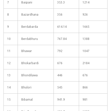
7
Baspani
353.3
1214
8
Bazardhana
356
926
9
Berdabarda
614.14
1665
10
Berdabhuru
767.84
1388
11
Bhawar
792
1047
12
Bhokarbardi
676
2184
13
Bhondilawa
446
676
14
Bhulori
545
866
15
Bibamal
941.9
981