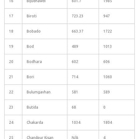
16
Bijudhawdi
601.7
1985
17
Biroti
723.23
947
18
Bobado
663.37
1722
19
Bod
489
1013
20
Bodhara
602
606
21
Bori
714
1060
22
Bulumgavhan
581
589
23
Butida
68
0
24
Chakarda
1034
1804
25
Chandpur Kisan
N/A
4