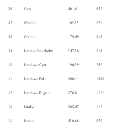
36
Ganj
401.61
652
37
Ghutehi
103.33
271
38
Gurkhai
179.49
318
39
Hardua Sarasbahu
347.36
518
40
Harduwa Gijar
190.39
262
41
Harduwa Patel
200.11
1690
42
Harduwa Rajjoo
276.8
1121
43
Imaliya
265.47
412
44
Itaura
430.66
870