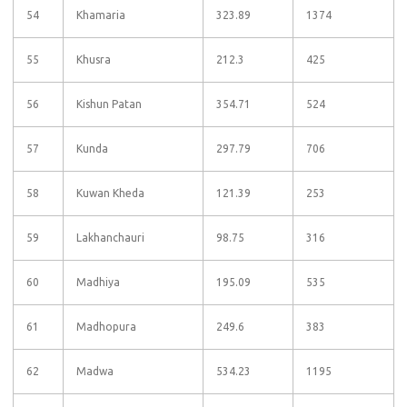
54
Khamaria
323.89
1374
55
Khusra
212.3
425
56
Kishun Patan
354.71
524
57
Kunda
297.79
706
58
Kuwan Kheda
121.39
253
59
Lakhanchauri
98.75
316
60
Madhiya
195.09
535
61
Madhopura
249.6
383
62
Madwa
534.23
1195