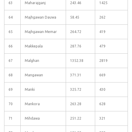
63
Maharajganj
243.46
1425
64
Majhgawan Dauwa
58.45
262
65
Majhgawan Memar
264.72
419
66
Makkepala
287.76
479
67
Malghan
1352.38
2819
68
Mangawan
371.31
669
69
Manki
325.72
430
70
Mankora
263.28
628
71
Mihdawa
251.22
321