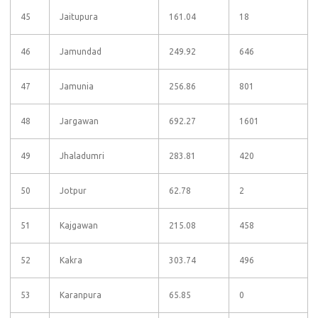
45
Jaitupura
161.04
18
46
Jamundad
249.92
646
47
Jamunia
256.86
801
48
Jargawan
692.27
1601
49
Jhaladumri
283.81
420
50
Jotpur
62.78
2
51
Kajgawan
215.08
458
52
Kakra
303.74
496
53
Karanpura
65.85
0