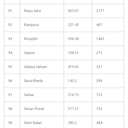
91
Raiya Sata
853.67
2737
92
Ranipura
221.43
407
93
Roopjhir
300.28
1465
94
Sagoni
108.31
275
95
Salaiya Samari
419.65
537
96
Sarai Kheda
145.2
299
97
Satwa
216.73
725
98
Simari Pondi
377.31
736
99
Simri Kalan
283.2
494