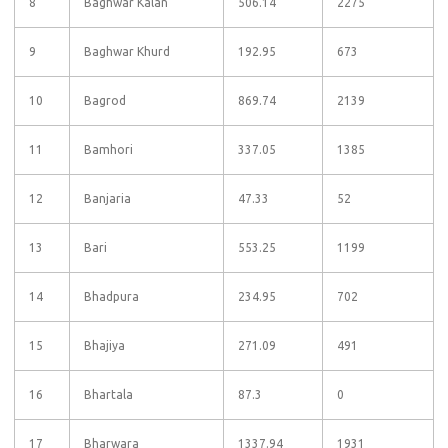
8
Baghwar Kalan
506.14
2275
9
Baghwar Khurd
192.95
673
10
Bagrod
869.74
2139
11
Bamhori
337.05
1385
12
Banjaria
47.33
52
13
Bari
553.25
1199
14
Bhadpura
234.95
702
15
Bhajiya
271.09
491
16
Bhartala
87.3
0
17
Bharwara
1337.94
1931