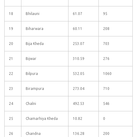
18
Bhilauni
61.07
95
19
Biharwara
60.11
208
20
Bija Kheda
253.07
703
21
Bijwar
310.59
276
22
Bilpura
532.05
1060
23
Birampura
273.04
710
24
Chalni
492.53
546
25
Chamarhiya Kheda
10.82
0
26
Chandna
136.28
200