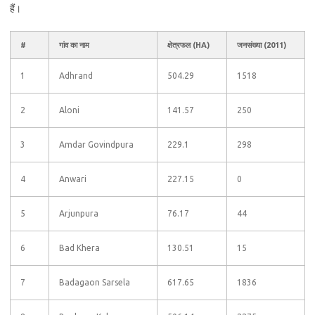
हैं।
#
गांव का नाम
क्षेत्रफल (HA)
जनसंख्या (2011)
1
Adhrand
504.29
1518
2
Aloni
141.57
250
3
Amdar Govindpura
229.1
298
4
Anwari
227.15
0
5
Arjunpura
76.17
44
6
Bad Khera
130.51
15
7
Badagaon Sarsela
617.65
1836