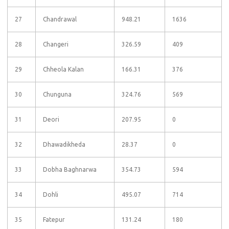
27
Chandrawal
948.21
1636
28
Changeri
326.59
409
29
Chheola Kalan
166.31
376
30
Chunguna
324.76
569
31
Deori
207.95
0
32
Dhawadikheda
28.37
0
33
Dobha Baghnarwa
354.73
594
34
Dohli
495.07
714
35
Fatepur
131.24
180