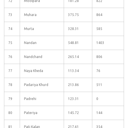
72
Moolpara
181.28
822
73
Muhara
375.75
864
74
Murta
328.31
585
75
Nandan
548.81
1403
76
Nandchand
265.14
806
77
Naya Kheda
113.34
76
78
Padariya Khurd
213.86
511
79
Padrehi
123.31
0
80
Pateriya
145.72
144
81
Pati Kalan
217.61
354