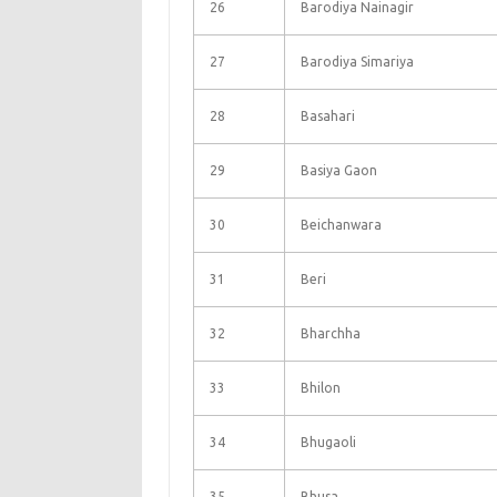
26
Barodiya Nainagir
27
Barodiya Simariya
28
Basahari
29
Basiya Gaon
30
Beichanwara
31
Beri
32
Bharchha
33
Bhilon
34
Bhugaoli
35
Bhusa