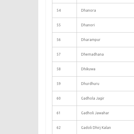
54
Dhanora
55
Dhanori
56
Dharampur
57
Dhemadhana
58
Dhikuwa
59
Dhurdhuru
60
Gadhola Jagir
61
Gadholi Jawahar
62
Gadoli Dhirj Kalan