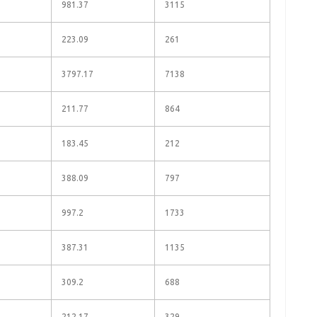
981.37
3115
223.09
261
3797.17
7138
211.77
864
183.45
212
388.09
797
997.2
1733
387.31
1135
309.2
688
212.17
329