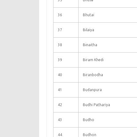
36
Bhutai
37
Bilaiya
38
Binaitha
39
Biram Khedi
40
Biranbodha
41
Budanpura
42
Budhi Pathariya
43
Budho
44
Budhon