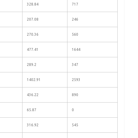
328.84
717
207.08
246
270.36
560
477.41
1644
289.2
347
1402.91
2593
436.22
890
65.87
0
316.92
545