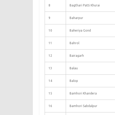
8
Bagthari Patti Khurai
9
Baharpur
10
Baheriya Gond
11
Bahrol
12
Bairagarh
13
Balau
14
Balop
15
Bamhori Khandera
16
Bamhori Sabdalpur