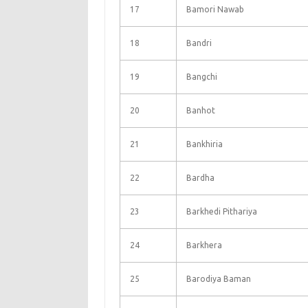
17
Bamori Nawab
18
Bandri
19
Bangchi
20
Banhot
21
Bankhiria
22
Bardha
23
Barkhedi Pithariya
24
Barkhera
25
Barodiya Baman