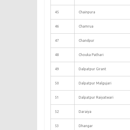
45
Chainpura
46
Chamrua
47
Chandpur
48
Chouka Pathari
49
Dalpatpur Girant
50
Dalpatpur Malgujari
51
Dalpatpur Raiyatwari
52
Daraiya
53
Dhangar