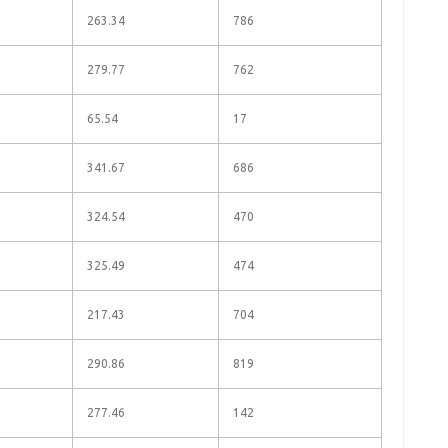
263.34
786
279.77
762
65.54
17
341.67
686
324.54
470
325.49
474
217.43
704
290.86
819
277.46
142