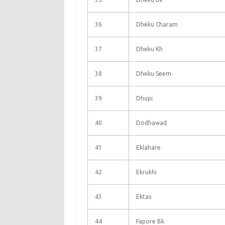
36
Dheku Charam
37
Dheku Kh
38
Dheku Seem
39
Dhupi
40
Dodhawad
41
Eklahare
42
Ekrukhi
43
Ektas
44
Fapore Bk