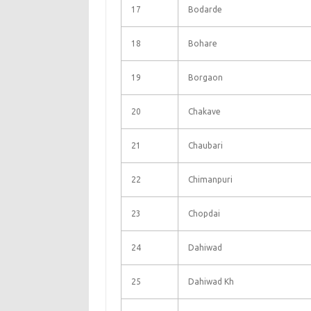
17
Bodarde
18
Bohare
19
Borgaon
20
Chakave
21
Chaubari
22
Chimanpuri
23
Chopdai
24
Dahiwad
25
Dahiwad Kh