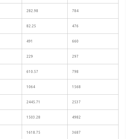
282.98
784
82.25
476
491
660
229
297
610.57
798
1064
1568
2445.71
2537
1503.28
4982
1618.75
3687