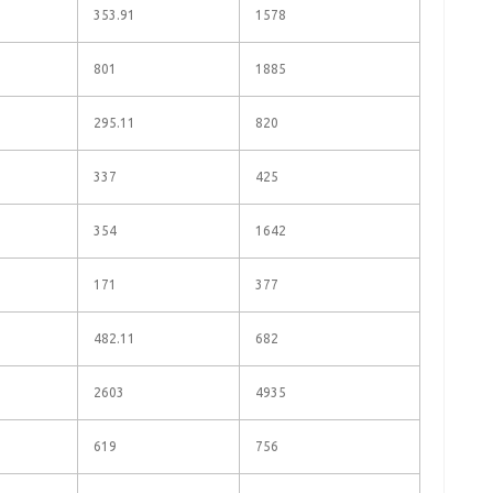
353.91
1578
801
1885
295.11
820
337
425
354
1642
171
377
482.11
682
2603
4935
619
756