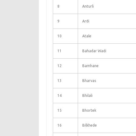
8
Anturli
9
Ardi
10
Atale
11
Bahadar Wadi
12
Bamhane
13
Bharvas
14
Bhilali
15
Bhortek
16
Bilkhede