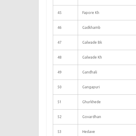
45
Fapore Kh
46
Gadkhamb
47
Galwade Bk
48
Galwade Kh
49
Gandhali
50
Gangapuri
51
Ghurkhede
52
Govardhan
53
Hedave