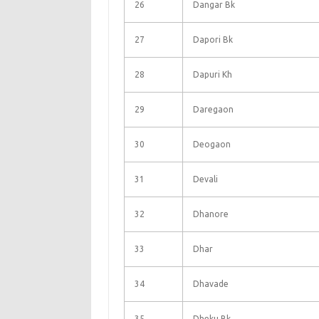
26
Dangar Bk
27
Dapori Bk
28
Dapuri Kh
29
Daregaon
30
Deogaon
31
Devali
32
Dhanore
33
Dhar
34
Dhavade
35
Dheku Bk