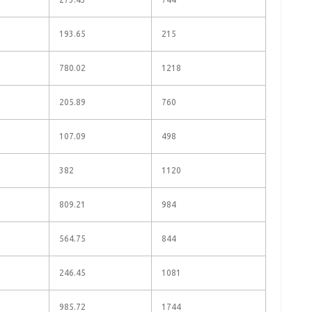
193.65
215
780.02
1218
205.89
760
107.09
498
382
1120
809.21
984
564.75
844
246.45
1081
985.72
1744