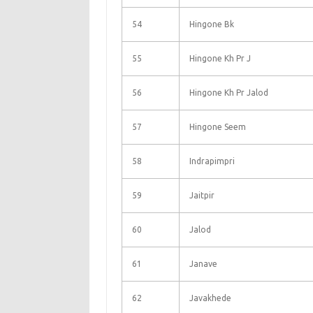
54
Hingone Bk
55
Hingone Kh Pr J
56
Hingone Kh Pr Jalod
57
Hingone Seem
58
Indrapimpri
59
Jaitpir
60
Jalod
61
Janave
62
Javakhede