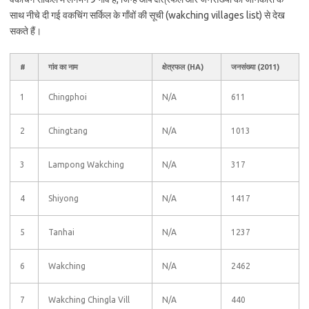
साथ नीचे दी गई वकचिंग सर्किल के गाँवों की सूची (wakching villages list) से देख
सकते हैं।
#
गांव का नाम
क्षेत्रफल (HA)
जनसंख्या (2011)
1
Chingphoi
N/A
611
2
Chingtang
N/A
1013
3
Lampong Wakching
N/A
317
4
Shiyong
N/A
1417
5
Tanhai
N/A
1237
6
Wakching
N/A
2462
7
Wakching Chingla Vill
N/A
440