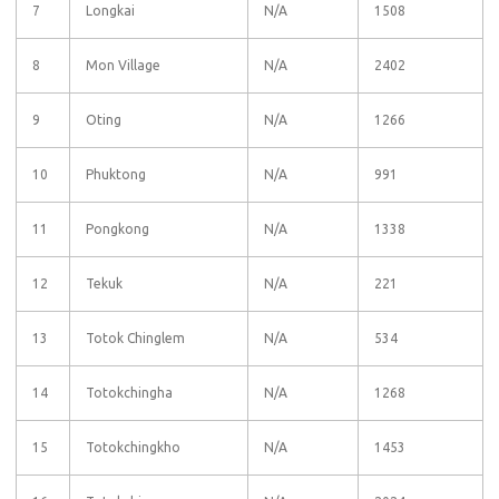
7
Longkai
N/A
1508
8
Mon Village
N/A
2402
9
Oting
N/A
1266
10
Phuktong
N/A
991
11
Pongkong
N/A
1338
12
Tekuk
N/A
221
13
Totok Chinglem
N/A
534
14
Totokchingha
N/A
1268
15
Totokchingkho
N/A
1453