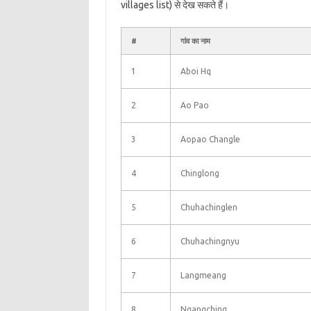
villages list) से देख सकते हैं।
#
गांव का नाम
1
Aboi Hq
2
Ao Pao
3
Aopao Changle
4
Chinglong
5
Chuhachinglen
6
Chuhachingnyu
7
Langmeang
8
Ngangching