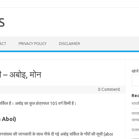
S
ACT
PRIVACY POLICY
DISCLAIMER
खोजें
ची – अबोइ, मोन
0 Comment
Rec
सर्किल है। अबोइ का कुल क्षेत्रफल 105 वर्ग किमी है।
भारत
भारत
in Aboi)
जानक
राजस
र जनसंख्या की जानकारी के साथ नीचे दी गई अबोइ सर्किल के गाँवों की सूची (aboi