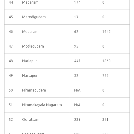
44
Madaram
174
0
45
Maredigudem
13
0
46
Medaram
62
1642
47
Motlagudem
95
0
48
Narlapur
447
1860
49
Narsapur
32
722
50
Nimmagudem
N/A
0
51
Nimmakayala Nagaram
N/A
0
52
Oorattam
239
321