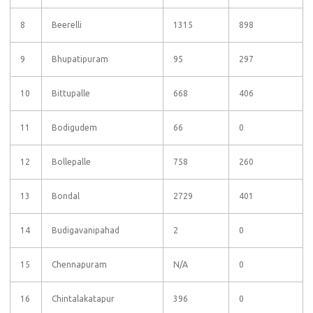
8
Beerelli
1315
898
9
Bhupatipuram
95
297
10
Bittupalle
668
406
11
Bodigudem
66
0
12
Bollepalle
758
260
13
Bondal
2729
401
14
Budigavanipahad
2
0
15
Chennapuram
N/A
0
16
Chintalakatapur
396
0