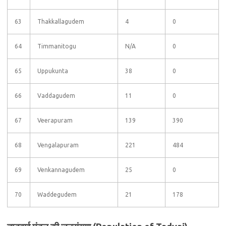
63
Thakkallagudem
4
0
64
Timmanitogu
N/A
0
65
Uppukunta
38
0
66
Vaddagudem
11
0
67
Veerapuram
139
390
68
Vengalapuram
221
484
69
Venkannagudem
25
0
70
Waddegudem
21
178