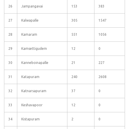
26
Jampangavai
153
383
27
Kalwapalle
305
1547
28
Kamaram
551
1056
29
Kamsettigudem
12
0
30
Kanneboinapalle
21
227
31
Katapuram
240
2608
32
Katnarsapuram
37
0
33
Keshavapoor
12
0
34
Kistapuram
2
0