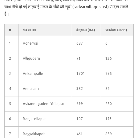
साथ नीचे दी गई ताड्वाई मंडल के गाँवों की सूची (tadvai villages list) से देख सकते
हैं।
#
गांव का नाम
क्षेत्रफल (HA)
जनसंख्या (2011)
1
Adhervai
687
0
2
Alligudem
71
136
3
Ankampalle
1701
275
4
Annaram
382
86
5
Ashannagudem Yellapur
699
250
6
Banjarellapur
107
173
7
Bayyakkapet
461
859