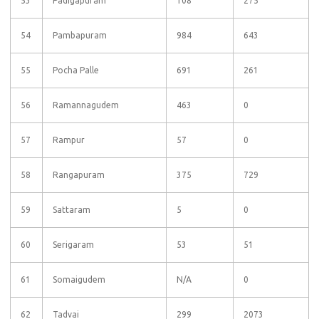
53
Padigapuram
108
275
54
Pambapuram
984
643
55
Pocha Palle
691
261
56
Ramannagudem
463
0
57
Rampur
57
0
58
Rangapuram
375
729
59
Sattaram
5
0
60
Serigaram
53
51
61
Somaigudem
N/A
0
62
Tadvai
299
2073