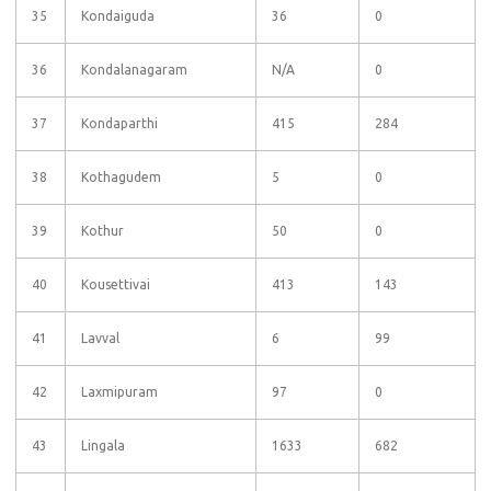
35
Kondaiguda
36
0
36
Kondalanagaram
N/A
0
37
Kondaparthi
415
284
38
Kothagudem
5
0
39
Kothur
50
0
40
Kousettivai
413
143
41
Lavval
6
99
42
Laxmipuram
97
0
43
Lingala
1633
682