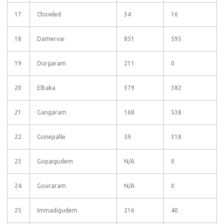
17
Chowled
34
16
18
Damervai
851
595
19
Durgaram
211
0
20
Elbaka
379
382
21
Gangaram
168
538
22
Gonepalle
59
318
23
Gopaigudem
N/A
0
24
Gouraram
N/A
0
25
Immadigudem
216
40