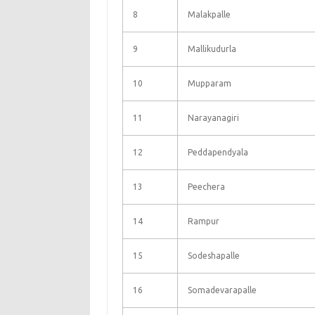
8
Malakpalle
9
Mallikudurla
10
Mupparam
11
Narayanagiri
12
Peddapendyala
13
Peechera
14
Rampur
15
Sodeshapalle
16
Somadevarapalle