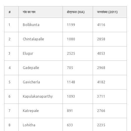
#
गांव का नाम
क्षेत्रफल (HA)
जनसंख्या (2011)
1
Bollikunta
1199
4116
2
Chintalapalle
1080
2858
3
Elugur
2525
4053
4
Gadepalle
705
2968
5
Gavicherla
1148
4182
6
Kapulakanaparthy
1093
3711
7
Katrepale
891
2766
8
Lohitha
633
2235