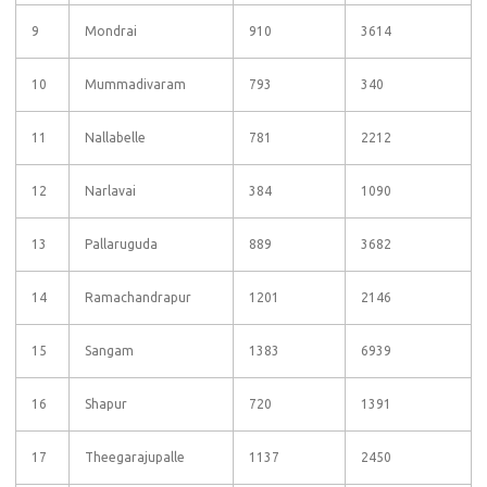
9
Mondrai
910
3614
10
Mummadivaram
793
340
11
Nallabelle
781
2212
12
Narlavai
384
1090
13
Pallaruguda
889
3682
14
Ramachandrapur
1201
2146
15
Sangam
1383
6939
16
Shapur
720
1391
17
Theegarajupalle
1137
2450