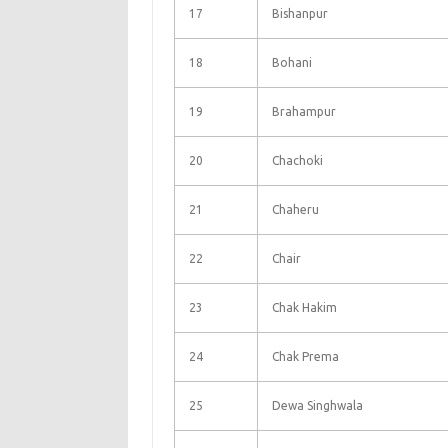
17
Bishanpur
18
Bohani
19
Brahampur
20
Chachoki
21
Chaheru
22
Chair
23
Chak Hakim
24
Chak Prema
25
Dewa Singhwala