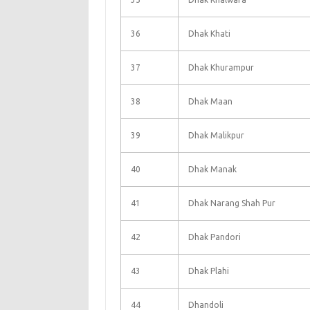
36
Dhak Khati
37
Dhak Khurampur
38
Dhak Maan
39
Dhak Malikpur
40
Dhak Manak
41
Dhak Narang Shah Pur
42
Dhak Pandori
43
Dhak Plahi
44
Dhandoli