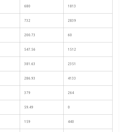
680
1813
732
2839
200.73
60
547.56
1512
381.63
2351
286.93
4133
379
264
59.49
0
159
440