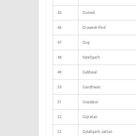
45
Domeli
46
Drawesh Pind
47
Dug
48
Fatehgarh
49
Galibwal
50
Gandhwan
51
Gopalpur
52
Gujratan
53
Gulabgarh Jattan