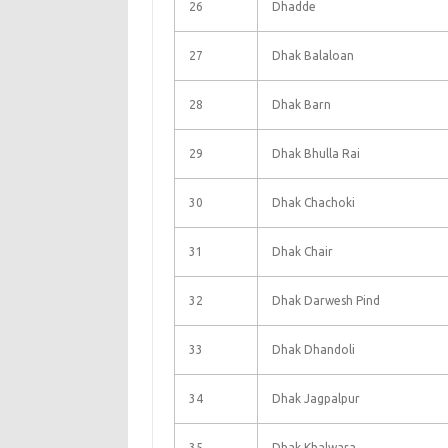
26
Dhadde
27
Dhak Balaloan
28
Dhak Barn
29
Dhak Bhulla Rai
30
Dhak Chachoki
31
Dhak Chair
32
Dhak Darwesh Pind
33
Dhak Dhandoli
34
Dhak Jagpalpur
35
Dhak Khalwara