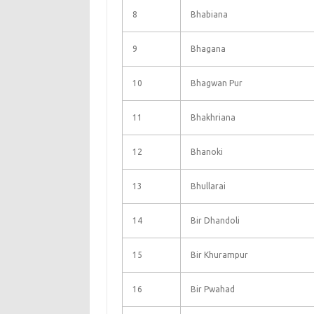
8
Bhabiana
9
Bhagana
10
Bhagwan Pur
11
Bhakhriana
12
Bhanoki
13
Bhullarai
14
Bir Dhandoli
15
Bir Khurampur
16
Bir Pwahad