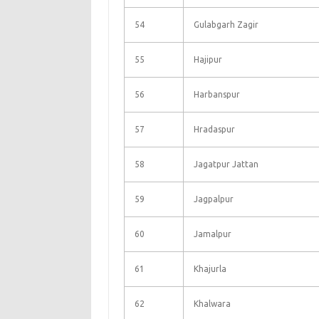
54
Gulabgarh Zagir
55
Hajipur
56
Harbanspur
57
Hradaspur
58
Jagatpur Jattan
59
Jagpalpur
60
Jamalpur
61
Khajurla
62
Khalwara