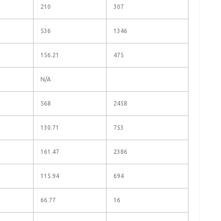
210
307
536
1346
156.21
475
N/A
568
2458
130.71
753
161.47
2386
115.94
694
66.77
16