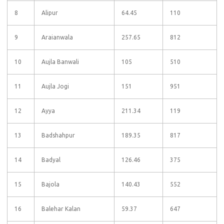
8
Alipur
64.45
110
9
Araianwala
257.65
812
10
Aujla Banwali
105
510
11
Aujla Jogi
151
951
12
Ayya
211.34
119
13
Badshahpur
189.35
817
14
Badyal
126.46
375
15
Bajola
140.43
552
16
Balehar Kalan
59.37
647