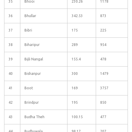
35
Bhooi
230.26
1178
36
Bhullar
342.53
873
37
Bibri
175
225
38
Biharipur
289
954
39
Bijli Nangal
155.4
478
40
Bishanpur
300
1479
41
Boot
169
3757
42
Brindpur
195
850
43
Budha Theh
100.15
477
44
Budhuwala
98.17
207