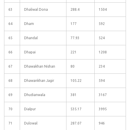
63
Dhaliwal Dona
288.4
1504
64
Dham
177
592
65
Dhandal
77.93
524
66
Dhapai
221
1208
67
Dhawakhan Nishan
80
234
68
Dhawankhan Jagir
105.22
594
69
Dhudianwala
381
3167
70
Dialpur
535.17
3995
71
Dulowal
287.07
946