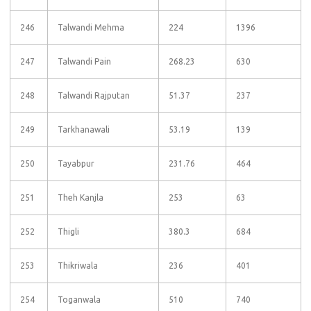
246
Talwandi Mehma
224
1396
247
Talwandi Pain
268.23
630
248
Talwandi Rajputan
51.37
237
249
Tarkhanawali
53.19
139
250
Tayabpur
231.76
464
251
Theh Kanjla
253
63
252
Thigli
380.3
684
253
Thikriwala
236
401
254
Toganwala
510
740