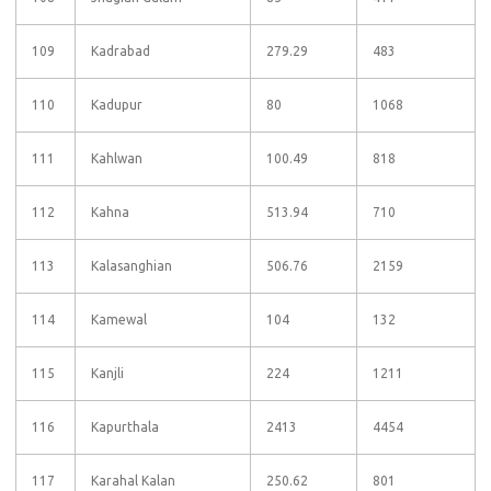
109
Kadrabad
279.29
483
110
Kadupur
80
1068
111
Kahlwan
100.49
818
112
Kahna
513.94
710
113
Kalasanghian
506.76
2159
114
Kamewal
104
132
115
Kanjli
224
1211
116
Kapurthala
2413
4454
117
Karahal Kalan
250.62
801