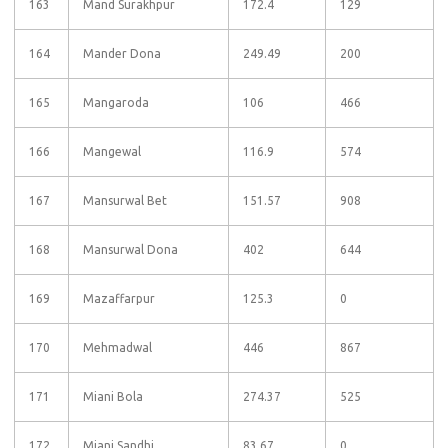
163
Mand Surakhpur
172.4
129
164
Mander Dona
249.49
200
165
Mangaroda
106
466
166
Mangewal
116.9
574
167
Mansurwal Bet
151.57
908
168
Mansurwal Dona
402
644
169
Mazaffarpur
125.3
0
170
Mehmadwal
446
867
171
Miani Bola
274.37
525
172
Miani Sandhi
83.67
0