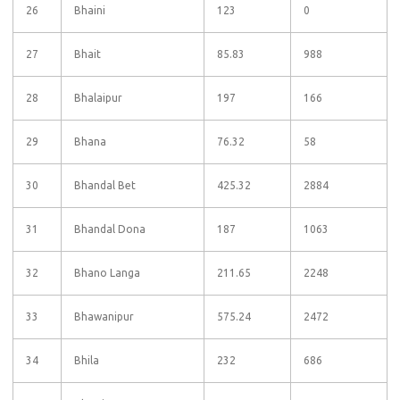
26
Bhaini
123
0
27
Bhait
85.83
988
28
Bhalaipur
197
166
29
Bhana
76.32
58
30
Bhandal Bet
425.32
2884
31
Bhandal Dona
187
1063
32
Bhano Langa
211.65
2248
33
Bhawanipur
575.24
2472
34
Bhila
232
686