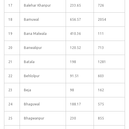
17
Balehar Khanpur
233.65
726
18
Bamuwal
656.57
2054
19
Bana Malwala
410.36
111
20
Banwalipur
120.52
713
21
Batala
198
1281
22
Behlolpur
91.51
603
23
Beja
98
162
24
Bhaguwal
188.17
575
25
Bhagwanpur
230
855