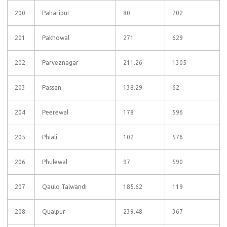
200
Paharipur
80
702
201
Pakhowal
271
629
202
Parveznagar
211.26
1305
203
Passan
138.29
62
204
Peerewal
178
596
205
Phiali
102
576
206
Phulewal
97
590
207
Qaulo Talwandi
185.62
119
208
Qualpur
239.48
367