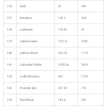
136
Kotli
53
443
137
Kutabpur
143.2
204
138
Ladhewal
150.92
47
139
Lakhan Kalan
1213.6
3593
140
Lakhan Khurd
230.76
1170
141
Lakhanke Padde
1058.26
3830
142
Lodhi Bholana
285
1130
143
M Ander Bet
267.29
776
144
Machhipal
182.4
303