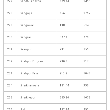
227
Sandhu Chatha
309.34
1456
228
Sangojla
356
1767
229
Sangowal
138
534
230
Sangrai
84.53
470
231
Seenpur
233
855
232
Shahpur Dogran
230.9
117
233
Shahpur Pira
213.2
1049
234
Sheikhanwala
181.44
399
235
Sheikhupur
559.26
1678
236
Sial
182.24
293