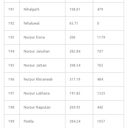
191
Nihalgarh
108.61
479
192
Nihaluwal
65.71
0
193
Nurpur Dona
206
1179
194
Nurpur Januhan
282.84
707
195
Nurpur Jattan
208.54
763
196
Nurpur Khiranwali
511.19
484
197
Nurpur Lubhana
191.82
1525
198
Nurpur Rajputan
269.93
442
199
Padda
284.24
1057