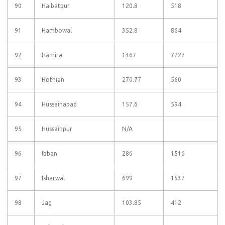
90
Haibatpur
120.8
518
91
Hambowal
352.8
864
92
Hamira
1367
7727
93
Hothian
270.77
560
94
Hussainabad
157.6
594
95
Hussainpur
N/A
96
Ibban
286
1516
97
Isharwal
699
1537
98
Jag
103.85
412