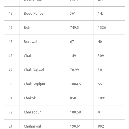
45
Budo Punder
361
143
46
Buh
749.5
1526
47
Burewal
67
40
48
Chak
149
309
49
Chak Gajiwal
70.99
30
50
Chak Gopipur
1884.5
55
51
Chakoki
850
1891
52
Charagpur
188.58
0
53
Chuharwal
190.61
802