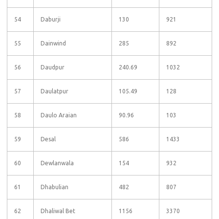
54
Daburji
130
921
55
Dainwind
285
892
56
Daudpur
240.69
1032
57
Daulatpur
105.49
128
58
Daulo Araian
90.96
103
59
Desal
586
1433
60
Dewlanwala
154
932
61
Dhabulian
482
807
62
Dhaliwal Bet
1156
3370