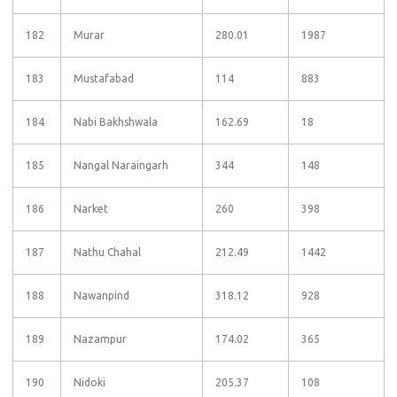
182
Murar
280.01
1987
183
Mustafabad
114
883
184
Nabi Bakhshwala
162.69
18
185
Nangal Naraingarh
344
148
186
Narket
260
398
187
Nathu Chahal
212.49
1442
188
Nawanpind
318.12
928
189
Nazampur
174.02
365
190
Nidoki
205.37
108