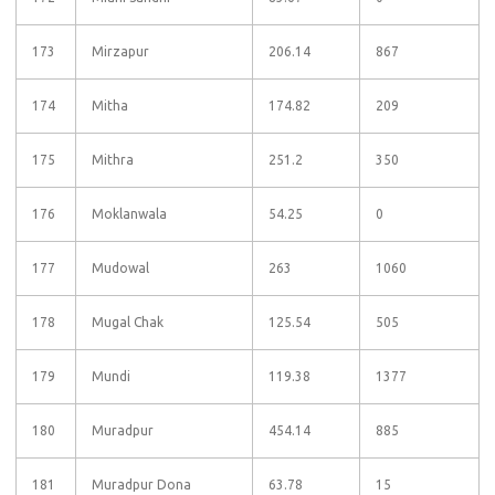
173
Mirzapur
206.14
867
174
Mitha
174.82
209
175
Mithra
251.2
350
176
Moklanwala
54.25
0
177
Mudowal
263
1060
178
Mugal Chak
125.54
505
179
Mundi
119.38
1377
180
Muradpur
454.14
885
181
Muradpur Dona
63.78
15