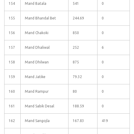
154
Mand Batala
541
0
155
Mand Bhandal Bet
244.69
0
156
Mand Chakoki
850
0
157
Mand Dhaliwal
252
6
158
Mand Dhilwan
875
0
159
Mand Jatike
79.32
0
160
Mand Rampur
80
0
161
Mand Sabik Desal
188.59
0
162
Mand Sangojla
167.83
419