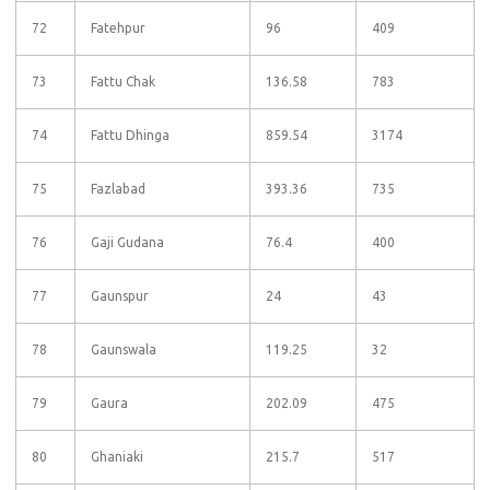
72
Fatehpur
96
409
73
Fattu Chak
136.58
783
74
Fattu Dhinga
859.54
3174
75
Fazlabad
393.36
735
76
Gaji Gudana
76.4
400
77
Gaunspur
24
43
78
Gaunswala
119.25
32
79
Gaura
202.09
475
80
Ghaniaki
215.7
517