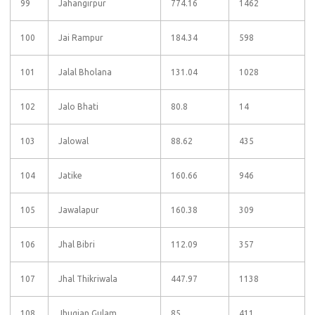
99
Jahangirpur
774.16
1462
100
Jai Rampur
184.34
598
101
Jalal Bholana
131.04
1028
102
Jalo Bhati
80.8
14
103
Jalowal
88.62
435
104
Jatike
160.66
946
105
Jawalapur
160.38
309
106
Jhal Bibri
112.09
357
107
Jhal Thikriwala
447.97
1138
108
Jhugian Gulam
85
411