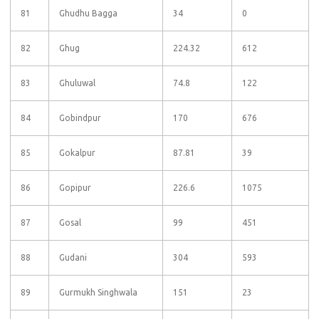
81
Ghudhu Bagga
34
0
82
Ghug
224.32
612
83
Ghuluwal
74.8
122
84
Gobindpur
170
676
85
Gokalpur
87.81
39
86
Gopipur
226.6
1075
87
Gosal
99
451
88
Gudani
304
593
89
Gurmukh Singhwala
151
23