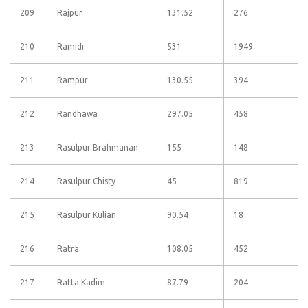
209
Rajpur
131.52
276
210
Ramidi
531
1949
211
Rampur
130.55
394
212
Randhawa
297.05
458
213
Rasulpur Brahmanan
155
148
214
Rasulpur Chisty
45
819
215
Rasulpur Kulian
90.54
18
216
Ratra
108.05
452
217
Ratta Kadim
87.79
204