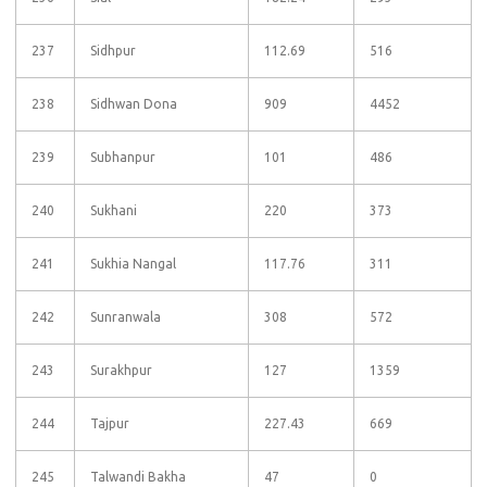
237
Sidhpur
112.69
516
238
Sidhwan Dona
909
4452
239
Subhanpur
101
486
240
Sukhani
220
373
241
Sukhia Nangal
117.76
311
242
Sunranwala
308
572
243
Surakhpur
127
1359
244
Tajpur
227.43
669
245
Talwandi Bakha
47
0