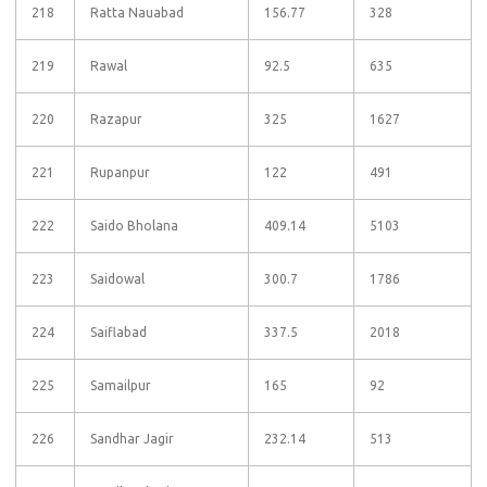
218
Ratta Nauabad
156.77
328
219
Rawal
92.5
635
220
Razapur
325
1627
221
Rupanpur
122
491
222
Saido Bholana
409.14
5103
223
Saidowal
300.7
1786
224
Saiflabad
337.5
2018
225
Samailpur
165
92
226
Sandhar Jagir
232.14
513