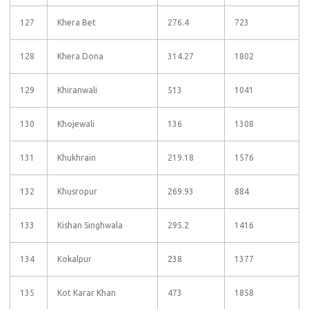
127
Khera Bet
276.4
723
128
Khera Dona
314.27
1802
129
Khiranwali
513
1041
130
Khojewali
136
1308
131
Khukhrain
219.18
1576
132
Khusropur
269.93
884
133
Kishan Singhwala
295.2
1416
134
Kokalpur
238
1377
135
Kot Karar Khan
473
1858