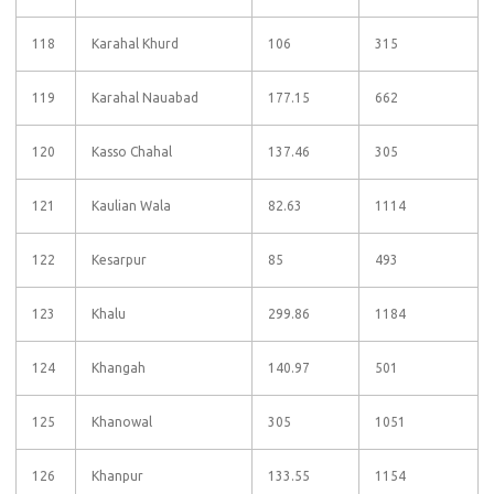
118
Karahal Khurd
106
315
119
Karahal Nauabad
177.15
662
120
Kasso Chahal
137.46
305
121
Kaulian Wala
82.63
1114
122
Kesarpur
85
493
123
Khalu
299.86
1184
124
Khangah
140.97
501
125
Khanowal
305
1051
126
Khanpur
133.55
1154