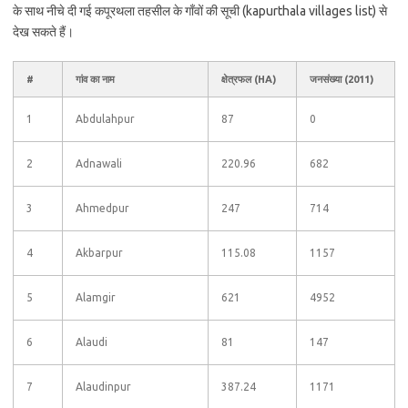
के साथ नीचे दी गई कपूरथला तहसील के गाँवों की सूची (kapurthala villages list) से
देख सकते हैं।
#
गांव का नाम
क्षेत्रफल (HA)
जनसंख्या (2011)
1
Abdulahpur
87
0
2
Adnawali
220.96
682
3
Ahmedpur
247
714
4
Akbarpur
115.08
1157
5
Alamgir
621
4952
6
Alaudi
81
147
7
Alaudinpur
387.24
1171