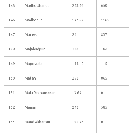
145
Madho Jhanda
243.46
650
146
Madhopur
147.67
1165
147
Mainwan
241
837
148
Majahadpur
220
384
149
Majorwala
166.12
115
150
Malian
252
865
151
Malu Brahamanan
13.64
0
152
Manan
242
585
153
Mand Akbarpur
105.46
0