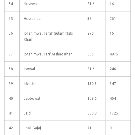
34
Husewal
51.6
161
35
Hussainpur
35
261
36
Ibrahimwal Taraf Gulam Nabi
270
16
Khan
37
Ibrahimwal Tarf Arshad Khan
506
4875
38
Inowal
51.6
246
39
Isbucha
130.3
347
40
Jabbowal
109.6
464
41
Jaid
500.8
1725
42
Jhall Bajaj
71
0