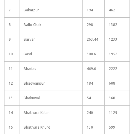
7
Bakarpur
194
462
8
Ballo Chak
298
1382
9
Baryar
263.44
1233
10
Bassi
300.6
1952
11
Bhadas
469.6
2222
12
Bhagwanpur
184
608
13
Bhakuwal
54
368
14
Bhatnura Kalan
240
1129
15
Bhatnura Khurd
130
599