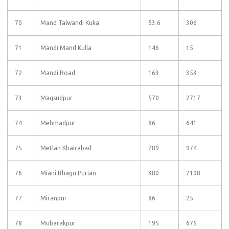
70
Mand Talwandi Kuka
53.6
306
71
Mandi Mand Kulla
146
15
72
Mandi Road
163
353
73
Maqsudpur
570
2717
74
Mehmadpur
86
641
75
Metlan Khairabad
289
974
76
Miani Bhagu Purian
380
2198
77
Miranpur
86
25
78
Mubarakpur
195
675