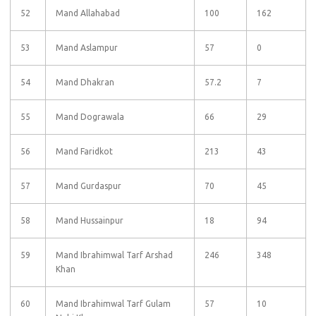
52
Mand Allahabad
100
162
53
Mand Aslampur
57
0
54
Mand Dhakran
57.2
7
55
Mand Dograwala
66
29
56
Mand Faridkot
213
43
57
Mand Gurdaspur
70
45
58
Mand Hussainpur
18
94
59
Mand Ibrahimwal Tarf Arshad
246
348
Khan
60
Mand Ibrahimwal Tarf Gulam
57
10