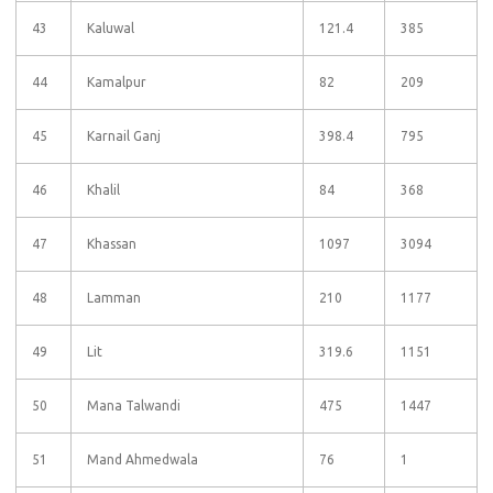
43
Kaluwal
121.4
385
44
Kamalpur
82
209
45
Karnail Ganj
398.4
795
46
Khalil
84
368
47
Khassan
1097
3094
48
Lamman
210
1177
49
Lit
319.6
1151
50
Mana Talwandi
475
1447
51
Mand Ahmedwala
76
1