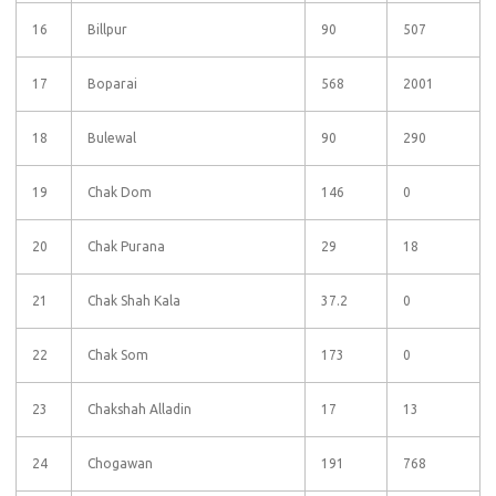
16
Billpur
90
507
17
Boparai
568
2001
18
Bulewal
90
290
19
Chak Dom
146
0
20
Chak Purana
29
18
21
Chak Shah Kala
37.2
0
22
Chak Som
173
0
23
Chakshah Alladin
17
13
24
Chogawan
191
768