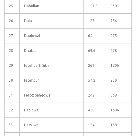
25
Dabulian
151.5
930
26
Dala
127
756
27
Daulowal
64
275
28
Dhakran
69.6
278
29
Fatehgarh Sikri
261
1206
30
Fatehpur
57.2
239
31
Feroz Sangowal
242
658
32
Habibwal
426
1506
33
Hassuwal
124
158