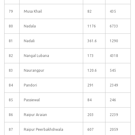
79
Musa Khail
82
435
80
Nadala
1176
6733
81
Nadali
361.6
1290
82
Nangal Lubana
173
4318
83
Naurangpur
120.6
545
84
Pandori
291
2349
85
Passiewal
84
246
86
Raipur Araian
203
2239
87
Raipur Peerbakhshwala
607
2059