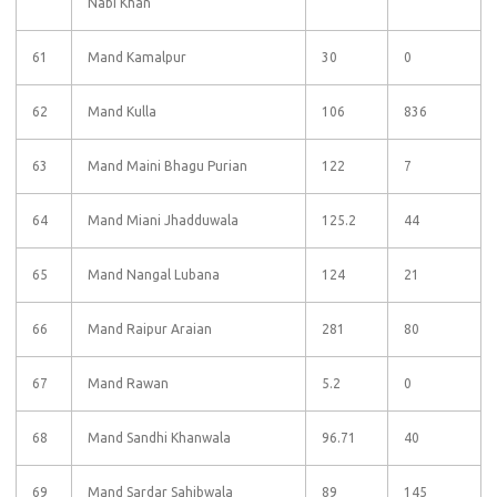
Nabi Khan
61
Mand Kamalpur
30
0
62
Mand Kulla
106
836
63
Mand Maini Bhagu Purian
122
7
64
Mand Miani Jhadduwala
125.2
44
65
Mand Nangal Lubana
124
21
66
Mand Raipur Araian
281
80
67
Mand Rawan
5.2
0
68
Mand Sandhi Khanwala
96.71
40
69
Mand Sardar Sahibwala
89
145