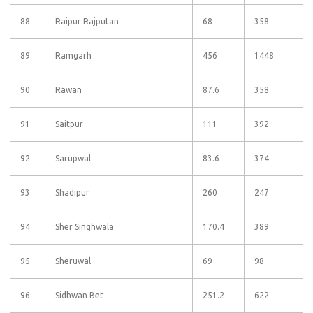
88
Raipur Rajputan
68
358
89
Ramgarh
456
1448
90
Rawan
87.6
358
91
Saitpur
111
392
92
Sarupwal
83.6
374
93
Shadipur
260
247
94
Sher Singhwala
170.4
389
95
Sheruwal
69
98
96
Sidhwan Bet
251.2
622