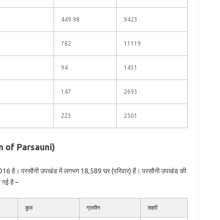
449.98
9423
782
11119
94
1431
147
2693
223
2501
on of Parsauni)
,016 है। परसौनी उपखंड में लगभग 18,589 घर (परिवार) हैं। परसौनी उपखंड की
 गई है –
कुल
ग्रामीण
शहरी