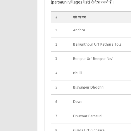
(parsauni villages list) से देख सकते हैं।
#
गांव का नाम
1
Andhra
2
Baikunthpur Urf Kathura Tola
3
Benipur Urf Benipur Nisf
4
Bhulli
5
Bishunpur Dhodhni
6
Dewa
7
Dhurwar Parsauni
8
Gisara Urf Gidhsara