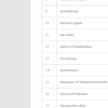
9
Hira Kanhauli
10
Kanhauli Gajpati
11
Kara Bhim
12
Kathor Urf Baikunthpur
13
Kora Khargi
14
Koraharbans
15
Madanpur Urf Madanpurbishunath
16
Muraul Urf Nanikpur
17
Parsauni Khirodhar