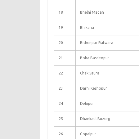
18
Bhelni Madan
19
Bhikaha
20
Bishunpur Ratwara
21
Boha Basdeopur
22
Chak Saura
23
Darhi Keshopur
24
Debipur
25
Dhankaul Buzurg
26
Gopalpur