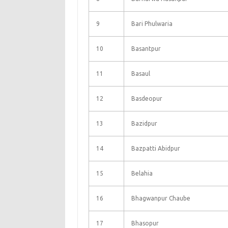
9
Bari Phulwaria
10
Basantpur
11
Basaul
12
Basdeopur
13
Bazidpur
14
Bazpatti Abidpur
15
Belahia
16
Bhagwanpur Chaube
17
Bhasopur