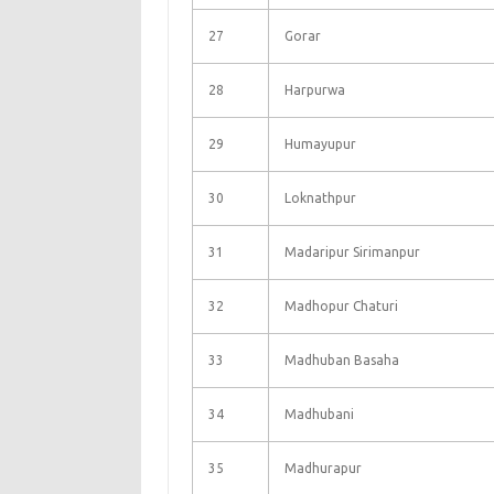
27
Gorar
28
Harpurwa
29
Humayupur
30
Loknathpur
31
Madaripur Sirimanpur
32
Madhopur Chaturi
33
Madhuban Basaha
34
Madhubani
35
Madhurapur