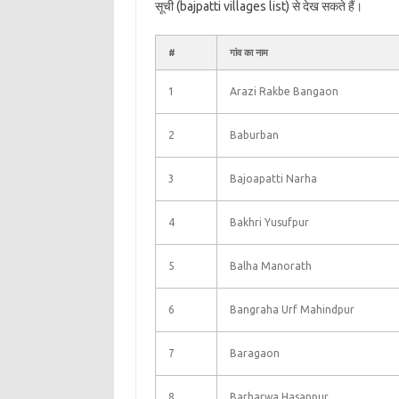
सूची (bajpatti villages list) से देख सकते हैं।
#
गांव का नाम
1
Arazi Rakbe Bangaon
2
Baburban
3
Bajoapatti Narha
4
Bakhri Yusufpur
5
Balha Manorath
6
Bangraha Urf Mahindpur
7
Baragaon
8
Barharwa Hasanpur