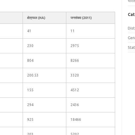
भारत
Cat
क्षेत्रफल (HA)
जनसंख्या (2011)
Dist
41
11
Gen
230
2975
Sta
804
8266
200.53
3320
155
4512
294
2436
925
18466
203
5202