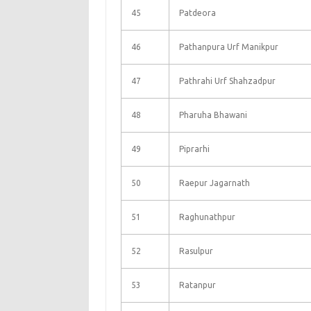
45
Patdeora
46
Pathanpura Urf Manikpur
47
Pathrahi Urf Shahzadpur
48
Pharuha Bhawani
49
Piprarhi
50
Raepur Jagarnath
51
Raghunathpur
52
Rasulpur
53
Ratanpur