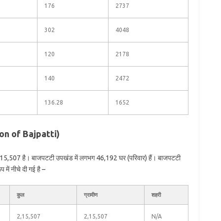
176
2737
302
4048
120
2178
140
2472
136.28
1652
ion of Bajpatti)
,15,507 है। बाजपटटी उपखंड में लगभग 46,192 घर (परिवार) हैं। बाजपटटी
में नीचे दी गई है –
कुल
ग्रामीण
शहरी
2,15,507
2,15,507
N/A