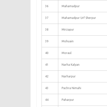
36
Mahamadpur
37
Mahamadpur Urf Sherpur
38
Mirzapur
39
Mohuain
40
Moraul
41
Narha Kalyan
42
Narharpur
43
Pachra Nimahi
44
Paharpur