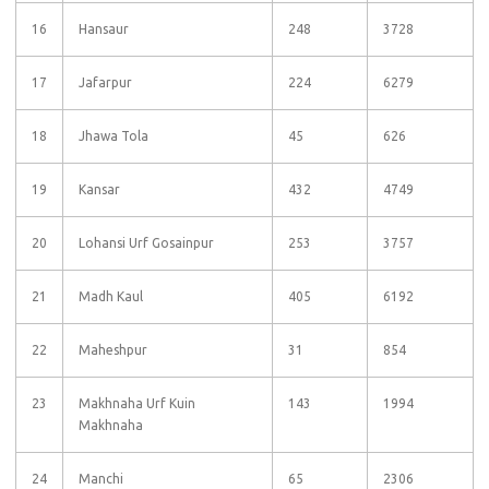
16
Hansaur
248
3728
17
Jafarpur
224
6279
18
Jhawa Tola
45
626
19
Kansar
432
4749
20
Lohansi Urf Gosainpur
253
3757
21
Madh Kaul
405
6192
22
Maheshpur
31
854
23
Makhnaha Urf Kuin
143
1994
Makhnaha
24
Manchi
65
2306