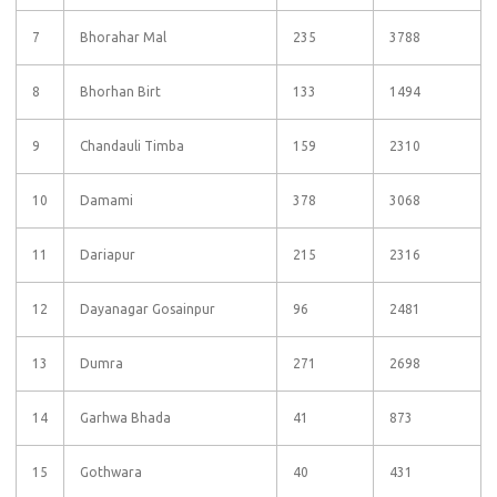
7
Bhorahar Mal
235
3788
8
Bhorhan Birt
133
1494
9
Chandauli Timba
159
2310
10
Damami
378
3068
11
Dariapur
215
2316
12
Dayanagar Gosainpur
96
2481
13
Dumra
271
2698
14
Garhwa Bhada
41
873
15
Gothwara
40
431