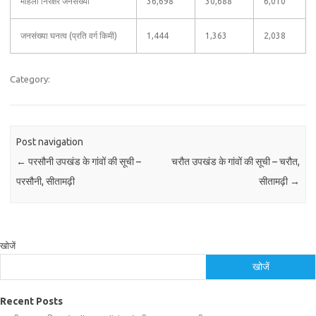
महिला निरक्षर जनसंख्या
36,698
30,688
6,010
जनसंख्या घनत्व (प्रति वर्ग किमी)
1,444
1,363
2,038
Category:
Post navigation
←
परसौनी उपखंड के गांवों की सूची –
चरौत उपखंड के गांवों की सूची – चरौत,
परसौनी, सीतामढ़ी
सीतामढ़ी
→
खोजें
खोजें
Recent Posts