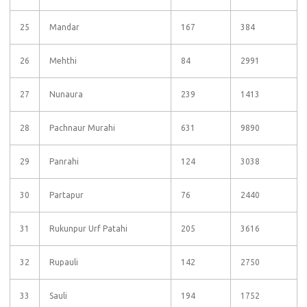
25
Mandar
167
384
26
Mehthi
84
2991
27
Nunaura
239
1413
28
Pachnaur Murahi
631
9890
29
Panrahi
124
3038
30
Partapur
76
2440
31
Rukunpur Urf Patahi
205
3616
32
Rupauli
142
2750
33
Sauli
194
1752