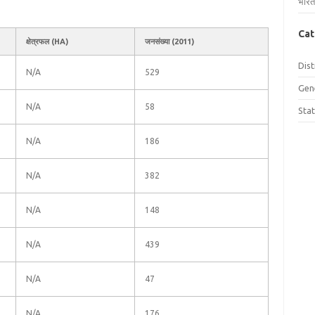
भारत
Cat
क्षेत्रफल (HA)
जनसंख्या (2011)
Dist
N/A
529
Gen
N/A
58
Sta
N/A
186
N/A
382
N/A
148
N/A
439
N/A
47
N/A
176