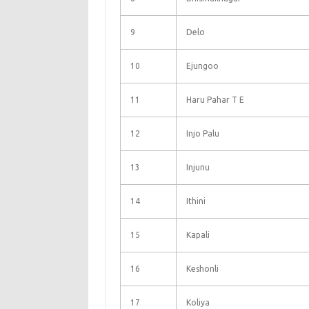
9
Delo
10
Ejungoo
11
Haru Pahar T E
12
Injo Palu
13
Injunu
14
Ithini
15
Kapali
16
Keshonli
17
Koliya