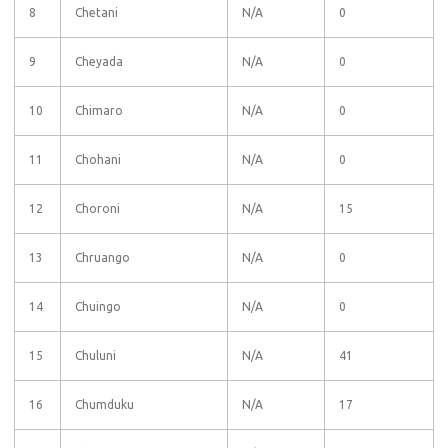
8
Chetani
N/A
0
9
Cheyada
N/A
0
10
Chimaro
N/A
0
11
Chohani
N/A
0
12
Choroni
N/A
15
13
Chruango
N/A
0
14
Chuingo
N/A
0
15
Chuluni
N/A
41
16
Chumduku
N/A
17