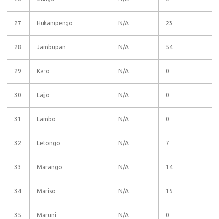
27
Hukanipengo
N/A
23
28
Jambupani
N/A
54
29
Karo
N/A
0
30
Lajjo
N/A
0
31
Lambo
N/A
0
32
Letongo
N/A
7
33
Marango
N/A
14
34
Mariso
N/A
15
35
Maruni
N/A
0