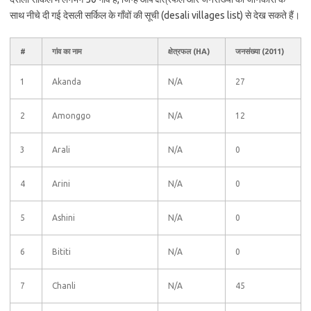
साथ नीचे दी गई देसली सर्किल के गाँवों की सूची (desali villages list) से देख सकते हैं।
#
गांव का नाम
क्षेत्रफल (HA)
जनसंख्या (2011)
1
Akanda
N/A
27
2
Amonggo
N/A
12
3
Arali
N/A
0
4
Arini
N/A
0
5
Ashini
N/A
0
6
Bititi
N/A
0
7
Chanli
N/A
45