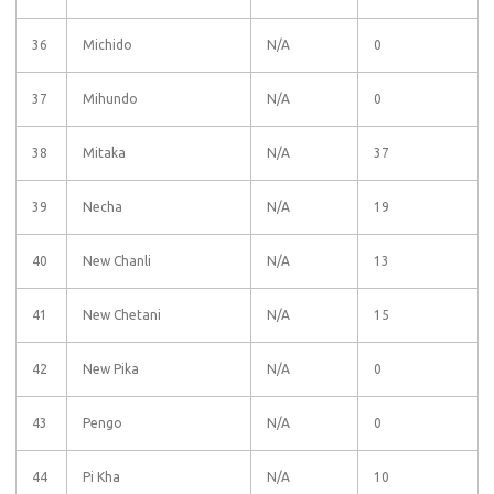
36
Michido
N/A
0
37
Mihundo
N/A
0
38
Mitaka
N/A
37
39
Necha
N/A
19
40
New Chanli
N/A
13
41
New Chetani
N/A
15
42
New Pika
N/A
0
43
Pengo
N/A
0
44
Pi Kha
N/A
10