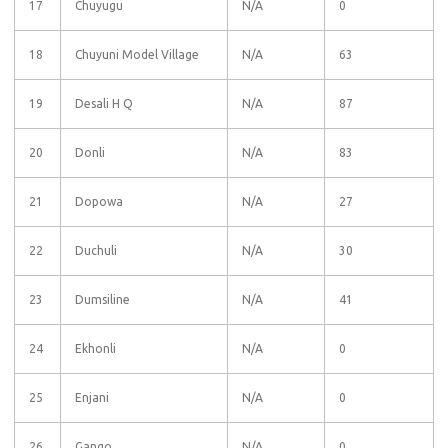
17
Chuyugu
N/A
0
18
Chuyuni Model Village
N/A
63
19
Desali H Q
N/A
87
20
Donli
N/A
83
21
Dopowa
N/A
27
22
Duchuli
N/A
30
23
Dumsiline
N/A
41
24
Ekhonli
N/A
0
25
Enjani
N/A
0
26
Gango
N/A
0