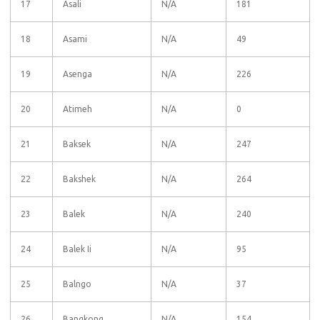
17
Asali
N/A
181
18
Asami
N/A
49
19
Asenga
N/A
226
20
Atimeh
N/A
0
21
Baksek
N/A
247
22
Bakshek
N/A
264
23
Balek
N/A
240
24
Balek Ii
N/A
95
25
Balngo
N/A
37
26
Bangkong
N/A
154