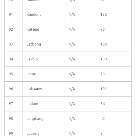
91
Kundung
N/A
132
92
Kutsing
N/A
70
93
Latbong
N/A
180
94
Lekbuk
N/A
109
95
Lemo
N/A
70
96
Lokhauw
N/A
191
97
Ludum
N/A
54
98
Lungkong
N/A
40
99
Lupong
N/A
7