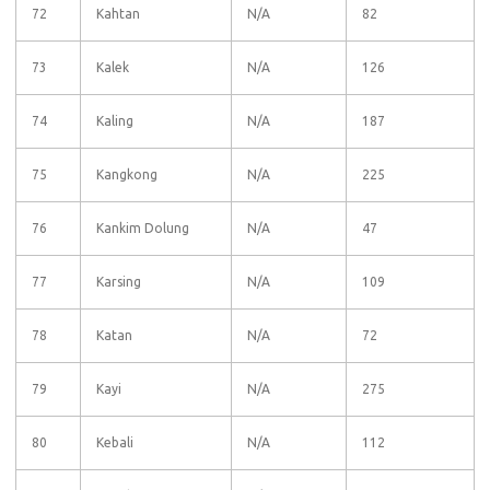
72
Kahtan
N/A
82
73
Kalek
N/A
126
74
Kaling
N/A
187
75
Kangkong
N/A
225
76
Kankim Dolung
N/A
47
77
Karsing
N/A
109
78
Katan
N/A
72
79
Kayi
N/A
275
80
Kebali
N/A
112