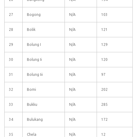
27
Bogong
N/A
103
28
Bolik
N/A
121
29
Bolung I
N/A
129
30
Bolung Ii
N/A
120
31
Bolung Iii
N/A
97
32
Bomi
N/A
202
33
Bukku
N/A
285
34
Bulukang
N/A
172
35
Chela
N/A
12