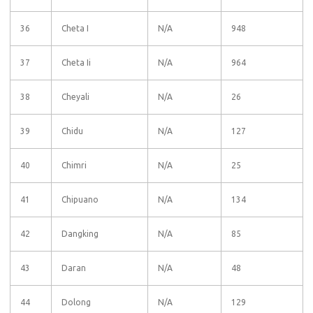
36
Cheta I
N/A
948
37
Cheta Ii
N/A
964
38
Cheyali
N/A
26
39
Chidu
N/A
127
40
Chimri
N/A
25
41
Chipuano
N/A
134
42
Dangking
N/A
85
43
Daran
N/A
48
44
Dolong
N/A
129