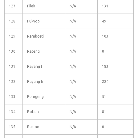
127
Pilek
N/A
131
128
Pukyop
N/A
49
129
Rambosti
N/A
103
130
Rateng
N/A
0
131
Rayang I
N/A
183
132
Rayang Ii
N/A
224
133
Remgeng
N/A
51
134
Rotlen
N/A
81
135
Rukmo
N/A
0