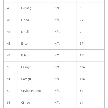
45
Ekisang
N/A
0
46
Elopa
N/A
29
47
Emuli
N/A
0
48
Ento
N/A
57
49
Erbuk
N/A
111
50
Ezengo
N/A
626
51
Gamgu
N/A
116
52
Geying Patang
N/A
31
53
Gimbo
N/A
61