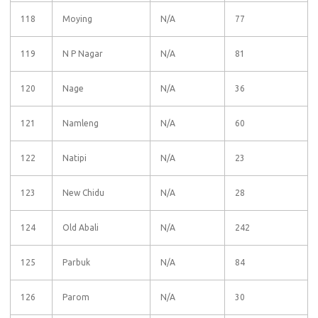
118
Moying
N/A
77
119
N P Nagar
N/A
81
120
Nage
N/A
36
121
Namleng
N/A
60
122
Natipi
N/A
23
123
New Chidu
N/A
28
124
Old Abali
N/A
242
125
Parbuk
N/A
84
126
Parom
N/A
30