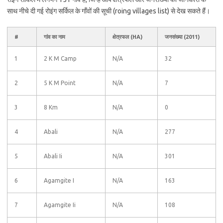
साथ नीचे दी गई रोइंग सर्किल के गाँवों की सूची (roing villages list) से देख सकते हैं।
#
गांव का नाम
क्षेत्रफल (HA)
जनसंख्या (2011)
1
2 K M Camp
N/A
32
2
5 K M Point
N/A
7
3
8 Km
N/A
0
4
Abali
N/A
277
5
Abali Ii
N/A
301
6
Agamgite I
N/A
163
7
Agamgite Ii
N/A
108