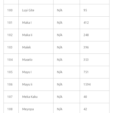
100
Luyi Gite
N/A
95
101
Maka I
N/A
412
102
Maka Ii
N/A
248
103
Malek
N/A
396
104
Maselo
N/A
353
105
Mayu I
N/A
751
106
Mayu Ii
N/A
1594
107
Meka Kaku
N/A
40
108
Meyopa
N/A
42