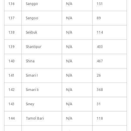
136
Sanggo
N/A
151
137
Sangoo
N/A
89
138
Sekbuk
N/A
114
139
Shantipur
N/A
403
140
Shina
N/A
467
141
Simari I
N/A
26
142
Simari Ii
N/A
368
143
Siney
N/A
31
144
Tamol Bari
N/A
118