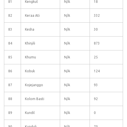
81
Kengkut
N/A
18
82
Keraa Ati
N/A
332
83
Kesha
N/A
30
84
Khinjili
N/A
873
85
Khumu
N/A
25
86
Kobuk
N/A
124
87
Kojejanggo
N/A
93
88
Kolom Basti
N/A
92
89
Kundil
N/A
0
90
Kunduli
N/A
70