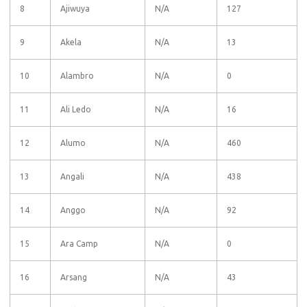
8
Ajiwuya
N/A
127
9
Akela
N/A
13
10
Alambro
N/A
0
11
Ali Ledo
N/A
16
12
Alumo
N/A
460
13
Angali
N/A
438
14
Anggo
N/A
92
15
Ara Camp
N/A
0
16
Arsang
N/A
43