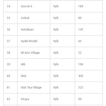
54
Gmroh Ii
N/A
189
55
Gobuk
N/A
80
56
Holokbari
N/A
147
57
Hydel Model
N/A
63
58
Idi Ano Village
N/A
52
59
Idili
N/A
106
60
Iduli
N/A
442
61
Iduli Tea Village
N/A
325
62
Intaya
N/A
99