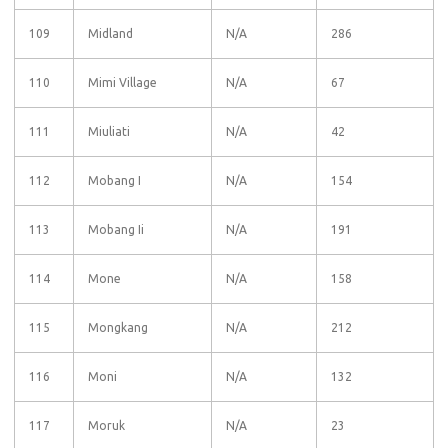
109
Midland
N/A
286
110
Mimi Village
N/A
67
111
Miuliati
N/A
42
112
Mobang I
N/A
154
113
Mobang Ii
N/A
191
114
Mone
N/A
158
115
Mongkang
N/A
212
116
Moni
N/A
132
117
Moruk
N/A
23