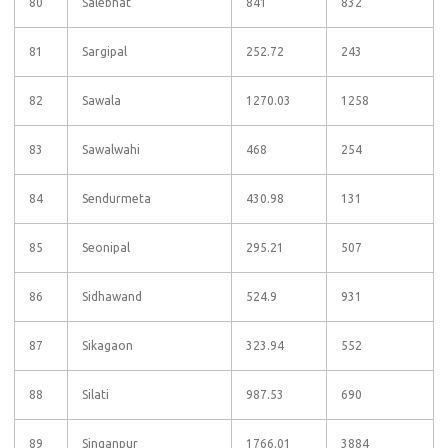
80
Salebhat
841
832
81
Sargipal
252.72
243
82
Sawala
1270.03
1258
83
Sawalwahi
468
254
84
Sendurmeta
430.98
131
85
Seonipal
295.21
507
86
Sidhawand
524.9
931
87
Sikagaon
323.94
552
88
Silati
987.53
690
89
Singanpur
1766.01
3884