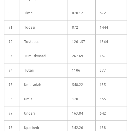
90
Timdi
878.12
572
91
Todasi
872
1444
92
Toskapal
1261.57
1364
93
Tumuskonadi
267.69
167
94
Tutari
1106
377
95
Umaradah
548.22
135
96
Umla
378
355
97
Undari
163.84
542
98
Uparbedi
342.26
138