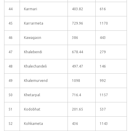
44
Karmari
403.82
616
45
Karrarmeta
729.96
1170
46
Kawagaon
386
443
47
Khalebendi
678.44
279
48
Khalechandeli
497.47
146
49
Khalemurvend
1098
992
50
Khetarpal
716.4
1157
51
Kodobhat
201.65
537
52
Kohkameta
436
1143