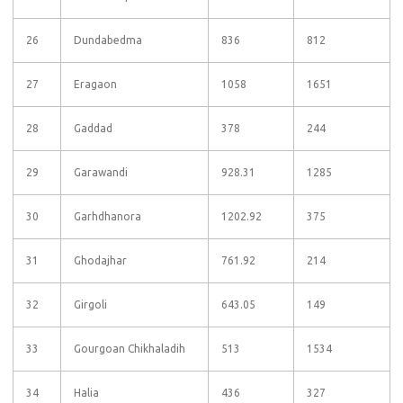
26
Dundabedma
836
812
27
Eragaon
1058
1651
28
Gaddad
378
244
29
Garawandi
928.31
1285
30
Garhdhanora
1202.92
375
31
Ghodajhar
761.92
214
32
Girgoli
643.05
149
33
Gourgoan Chikhaladih
513
1534
34
Halia
436
327