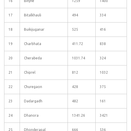
16
Binjhe
1259
1400
17
Bitalkhauli
494
334
18
Buikijuganar
525
416
19
Charbhata
411.72
838
20
Cherabeda
1031.74
324
21
Chiprel
812
1032
22
Churegaon
428
375
23
Dadargadh
482
161
24
Dhanora
1341.26
3421
25
Dhonderapal
666
536