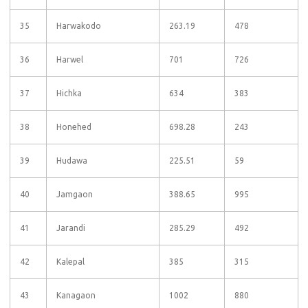
35
Harwakodo
263.19
478
36
Harwel
701
726
37
Hichka
634
383
38
Honehed
698.28
243
39
Hudawa
225.51
59
40
Jamgaon
388.65
995
41
Jarandi
285.29
492
42
Kalepal
385
315
43
Kanagaon
1002
880