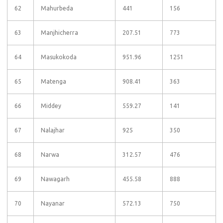
62
Mahurbeda
441
156
63
Manjhicherra
207.51
773
64
Masukokoda
951.96
1251
65
Matenga
908.41
363
66
Middey
559.27
141
67
Nalajhar
925
350
68
Narwa
312.57
476
69
Nawagarh
455.58
888
70
Nayanar
572.13
750