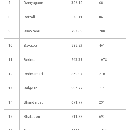
7
Baniyagaon
386.18
681
8
Batrali
536.41
863
9
Bavnimari
793.69
200
10
Bayalpur
282.53
461
11
Bedma
563.39
1078
12
Bedmamari
869.07
270
13
Belgoan
984.77
731
14
Bhandarpal
671.77
291
15
Bhatgaon
511.88
693