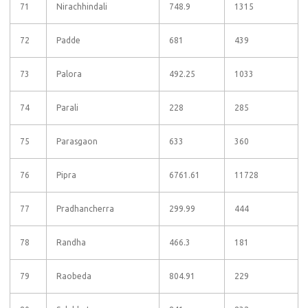
71
Nirachhindali
748.9
1315
72
Padde
681
439
73
Palora
492.25
1033
74
Parali
228
285
75
Parasgaon
633
360
76
Pipra
6761.61
11728
77
Pradhancherra
299.99
444
78
Randha
466.3
181
79
Raobeda
804.91
229