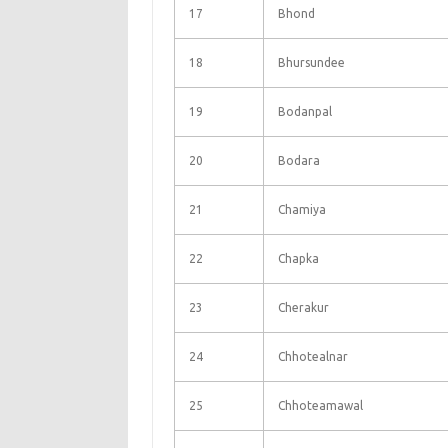
17
Bhond
18
Bhursundee
19
Bodanpal
20
Bodara
21
Chamiya
22
Chapka
23
Cherakur
24
Chhotealnar
25
Chhoteamawal