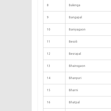
8
Balenga
9
Bangapal
10
Baniyagaon
11
Besoli
12
Besrapal
13
Bhainsgaon
14
Bhanpuri
15
Bharni
16
Bhatpal