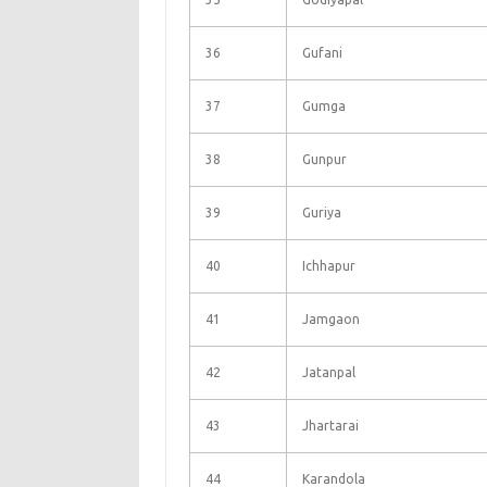
36
Gufani
37
Gumga
38
Gunpur
39
Guriya
40
Ichhapur
41
Jamgaon
42
Jatanpal
43
Jhartarai
44
Karandola