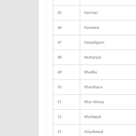
45
Karmari
46
Kaviasna
47
Kawadgaon
48
Kesharpal
49
Khadka
50
Khandsara
51
Khor Khosa
52
Khotlapal
53
Kinjoleepal