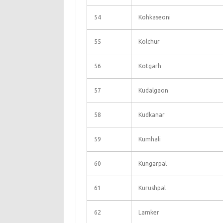
54
Kohkaseoni
55
Kolchur
56
Kotgarh
57
Kudalgaon
58
Kudkanar
59
Kumhali
60
Kungarpal
61
Kurushpal
62
Lamker