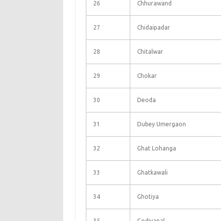
26
Chhurawand
27
Chidaipadar
28
Chitalwar
29
Chokar
30
Deoda
31
Dubey Umergaon
32
Ghat Lohanga
33
Ghatkawali
34
Ghotiya
35
Godiyapal