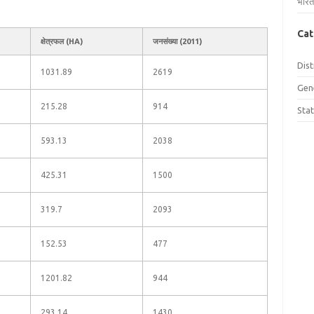
भारत
Cat
क्षेत्रफल (HA)
जनसंख्या (2011)
Dist
1031.89
2619
Gen
215.28
914
Sta
593.13
2038
425.31
1500
319.7
2093
152.53
477
1201.82
944
293.14
1430