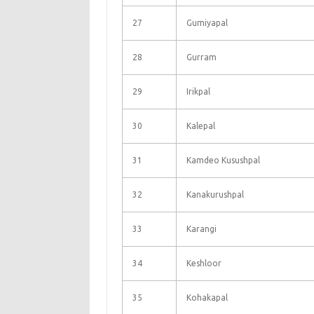
27
Gumiyapal
28
Gurram
29
Irikpal
30
Kalepal
31
Kamdeo Kusushpal
32
Kanakurushpal
33
Karangi
34
Keshloor
35
Kohakapal