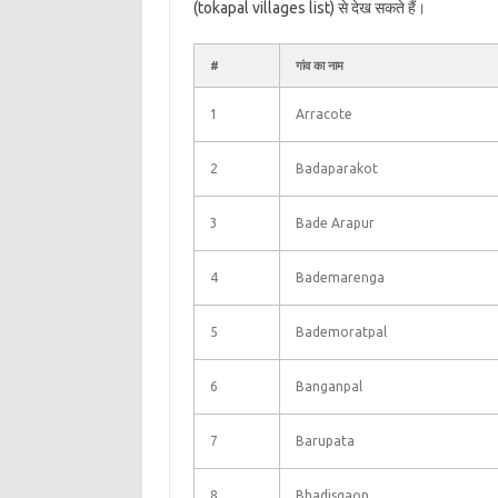
(tokapal villages list) से देख सकते हैं।
#
गांव का नाम
1
Arracote
2
Badaparakot
3
Bade Arapur
4
Bademarenga
5
Bademoratpal
6
Banganpal
7
Barupata
8
Bhadisgaon