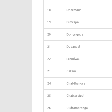
18
Dharmaur
19
Dimrapal
20
Dongriguda
21
Duganpal
22
Erendwal
23
Gatam
24
Ghatdhanora
25
Ghatsargipal
26
Gudramarenga