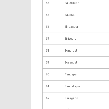
54
Sakargaon
55
Salepal
56
Singanpur
57
Sirisgura
58
Sonarpal
59
Sosanpal
60
Tandapal
61
Tanhakapal
62
Taragaon