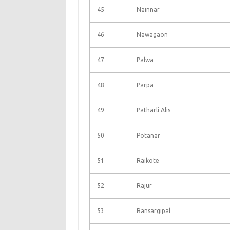
45
Nainnar
46
Nawagaon
47
Palwa
48
Parpa
49
Patharli Alis
50
Potanar
51
Raikote
52
Rajur
53
Ransargipal