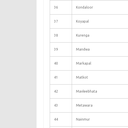
36
Kondaloor
37
Koyapal
38
Kurenga
39
Mandwa
40
Markapal
41
Matkot
42
Mavleebhata
43
Metawara
44
Nainmur