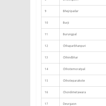
9
Bhejripadar
10
Burji
11
Burungpal
12
Chhaparbhanpuri
13
Chhindbhar
14
Chhotemoratpal
15
Chhoteparakote
16
Chondimetawara
17
Deurgaon